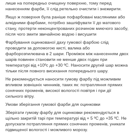
лише на попередньо очищену поверхню, тому перед
нанесенням фарби, її слід ретельно очистити і знежирити.
Якщо ж поверхня була раніше пофарбовані масляними або
алкідними фарбами, потрібно зашліфувати її до матового
стану, протерти неконцентрованих розчином миючого засобу,
після чого змити звичайною водою і висушити
Фарбування оцинкованої даху гумової фарбою слід
проводити за допомогою кисті, валика або
фарборозпилювача в 2 шари. Проміжок між нанесенням двох
шарів повинен становити не менше двох годин при
температурі від +10ºс до +30 ºС. Наносити другий шар можна
тільки після повного висихання попереднього шару.
Не рекомендується наносити гумову фарбу під можливим
впливом зовнішніх чинників, таких як: потрапляння прямих
сонячних променів, високої вологості повітря і при дії
сильного вітру.
Умови зберігання гумової фарби для оцинковки
Зберігати гумову фарбу для оцинковки рекомендується в
щільно закритій тарі при температурі від + 5 ºС до +35 ºС. Не
допускати потрапляння прямих сонячних променів, уникати
підвищеної вологості і можливого морозу.