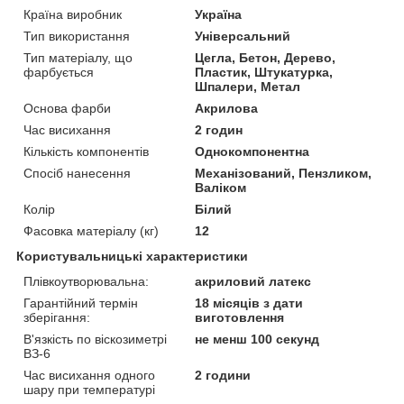
Країна виробник
Україна
Тип використання
Універсальний
Тип матеріалу, що
Цегла, Бетон, Дерево,
фарбується
Пластик, Штукатурка,
Шпалери, Метал
Основа фарби
Акрилова
Час висихання
2 годин
Кількість компонентів
Однокомпонентна
Спосіб нанесення
Механізований, Пензликом,
Валіком
Колір
Білий
Фасовка матеріалу (кг)
12
Користувальницькі характеристики
Плівкоутворювальна:
акриловий латекс
Гарантійний термін
18 місяців з дати
зберігання:
виготовлення
В'язкість по віскозиметрі
не менш 100 секунд
ВЗ-6
Час висихання одного
2 години
шару при температурі