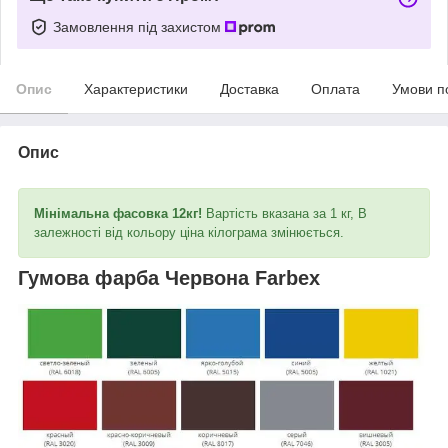
Замовлення під захистом
Опис
Характеристики
Доставка
Оплата
Умови п
Опис
Мінімальна фасовка 12кг!
Вартість вказана за 1 кг, В
залежності від кольору ціна кілограма змінюється.
Гумова фарба Червона Farbex