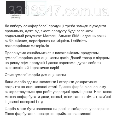
До вибору лакофарбової продукції треба завжди підходити
правильно, адже від якості продукту буде залежати
подальший результат. Магазин Альянс ЛКМ надає широкий
вибір якісних, перевірених на міцність і стійкість
лакофарбових матеріалів.
Пропонуємо ознайомитися з високоякісним продуктом –
гумової фарбою для оцинковки дахів. Даний товар є лідером
на ринку лфм продукції і давно зарекомендував себе як
високоякісний і практичне виріб.
Опис гумової фарби для оцинковки
Дана фарба здатна захистити і створити декоративне
покриття на оцинкованої сталі.
Гумова фарба
в основному
використовується для робіт усередині приміщення. Нею також
можна пофарбувати дахи, цоколі, стіни ванних кімнат, кам'яні
і цегляні поверхні і т. д.
Фарба може бути нанесена на раніше забарвлену поверхню.
Після фарбування поверхню приймає властивості