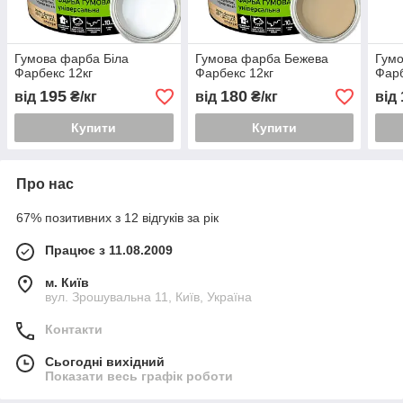
Гумова фарба Біла
Гумова фарба Бежева
Гум
Фарбекс 12кг
Фарбекс 12кг
Фарб
195
180
від
₴/кг
від
₴/кг
від
Купити
Купити
Про нас
67% позитивних з 12 відгуків за рік
Працює з 11.08.2009
м. Київ
вул. Зрошувальна 11, Київ, Україна
Контакти
Сьогодні вихідний
Показати весь графік роботи