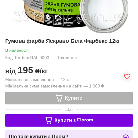
Гумова фарба Яскраво Біла Фарбекс 12кг
В наявності
Код: Farbex RAL 9003
Тільки опт
195
від
₴/кг
Мінімальне замовлення — 12 кг
Мінімальна сума замовлення на сайті — 1 000 ₴
Купити
або
Купити з
Що таке купити з Пром?