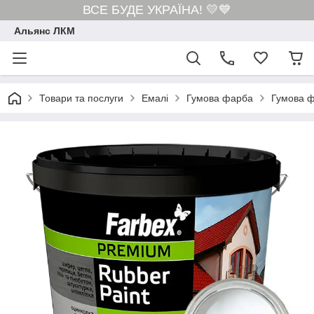
ВСЕ БУДЕ УКРАЇНА! 💛💙
Альянс ЛКМ
Товари та послуги
Емалі
Гумова фарба
Гумова ф