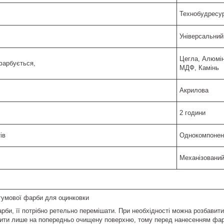
Технобудресу
Універсальний
Цегла, Алюмін
фарбується,
МДФ, Камінь
Акрилова
2 години
ів
Однокомпонен
Механізований
гумової фарби для оцинковки
би, її потрібно ретельно перемішати. При необхідності можна розбавити
ити лише на попередньо очищену поверхню, тому перед нанесенням фарби