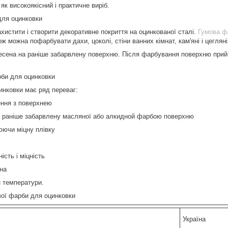
к високоякісний і практичне виріб.
для оцинковки
хистити і створити декоративне покриття на оцинкованої сталі.
Гумова ф
 можна пофарбувати дахи, цоколі, стіни ванних кімнат, кам'яні і цегляні п
сена на раніше забарвлену поверхню. Після фарбування поверхню приймає
рби для оцинковки
инковки має ряд переваг:
ення з поверхнею
а раніше забарвлену масляної або алкидной фарбою поверхню
рюючи міцну плівку
ість і міцність
чна
ін температури.
вої фарби для оцинковки
Україна