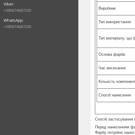
Виробник
+380674687200
Тип використання
+380674687200
Тип матеріалу, що 
Основа фарби
Час висихання
Кількість компонент
Спосіб нанесення
Спосіб застосування 
Перед нанесенням фар
Фарбу потрібно нанос