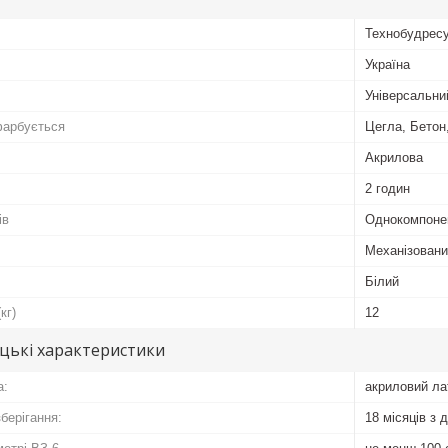
Технобудрес
Україна
Універсальни
фарбується
Цегла, Бетон
Акрилова
2 годин
ів
Однокомпоне
Механізовани
Білий
кг)
12
цькі характеристики
а:
акриловий ла
зберігання:
18 місяців з 