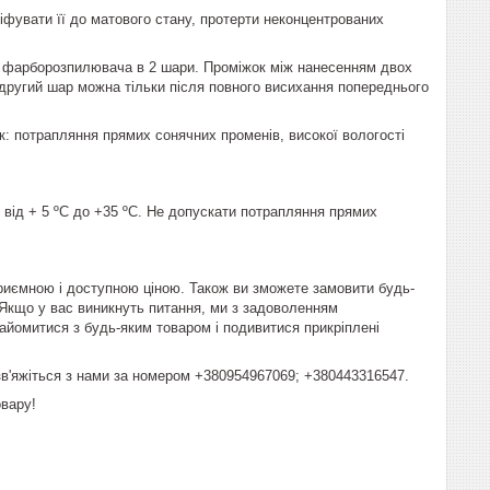
фувати її до матового стану, протерти неконцентрованих
о фарборозпилювача в 2 шари. Проміжок між нанесенням двох
 другий шар можна тільки після повного висихання попереднього
: потрапляння прямих сонячних променів, високої вологості
 від + 5 ºС до +35 ºС. Не допускати потрапляння прямих
иємною і доступною ціною. Також ви зможете замовити будь-
. Якщо у вас виникнуть питання, ми з задоволенням
айомитися з будь-яким товаром і подивитися прикріплені
зв'яжіться з нами за номером +380954967069; +380443316547.
овару!