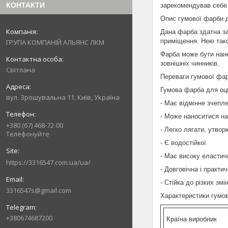
КОНТАКТИ
зарекомендував себе я
Опис гумової фарби 
Дана фарба здатна за
приміщення. Нею також
ГРУПА КОМПАНІЙ АЛЬЯНС ЛКМ
Фарба може бути нане
зовнішніх чинників.
Світлана
Переваги гумової фа
Гумова фарба для оц
вул. Зрошувальна 11, Київ, Україна
- Має відмінне зчепл
- Може наноситися н
+380 (67) 468-72-00
- Легко лягати, утво
Телефонуйте
- Є водостійкої
- Має високу еластичн
https://3316547.com.ua/ua/
- Довговічна і практи
- Стійка до різких зм
3316547s@gmail.com
Характеристики гумо
+380674687200
Країна виробник