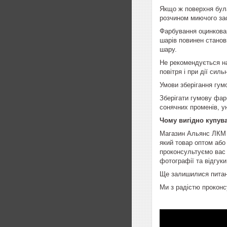
Якщо ж поверхня була
розчином миючого зас
Фарбування оцинкова
шарів повинен станов
шару.
Не рекомендується на
повітря і при дії силь
Умови зберігання гум
Зберігати гумову фар
сонячних променів, у
Чому вигідно купув
Магазин Альянс ЛКМ 
який товар оптом або
проконсультуємо вас 
фотографії та відгуки
Ще залишилися питанн
Ми з радістю проконс