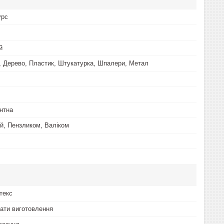
урс
й
, Дерево, Пластик, Штукатурка, Шпалери, Метал
нтна
й, Пензликом, Валіком
текс
дати виготовлення