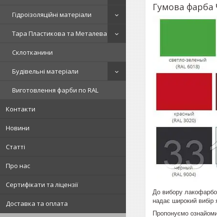
Гумова фарба 
Гідроізоляційні матеріали
Тара Пластикова та Металева
Склотканини
Будівельні матеріали
Виготовлення фарби по RAL
Контакти
Новини
Статті
Про нас
Сертифікати та ліцензії
До вибору лакофарбов
надає широкий вибір я
Доставка та оплата
Пропонуємо ознайомит