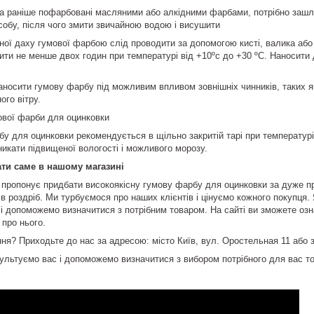
 раніше пофарбовані масляними або алкідними фарбами, потрібно зашлі
обу, після чого змити звичайною водою і висушити
ної даху гумової фарбою слід проводити за допомогою кисті, валика аб
ити не менше двох годин при температурі від +10ºс до +30 ºС. Наносити
носити гумову фарбу під можливим впливом зовнішніх чинників, таких як
ного вітру.
ової фарби для оцинковки
бу для оцинковки рекомендується в щільно закритій тарі при температурі
никати підвищеної вологості і можливого морозу.
ати саме в нашому магазині
пропонує придбати високоякісну гумову фарбу для оцинковки за дуже пр
 в роздріб. Ми турбуємося про наших клієнтів і цінуємо кожного покупця
і допоможемо визначитися з потрібним товаром. На сайті ви зможете озн
 про нього.
я? Приходьте до нас за адресою: місто Київ, вул. Оростельная 11 або 
ультуємо вас і допоможемо визначитися з вибором потрібного для вас т