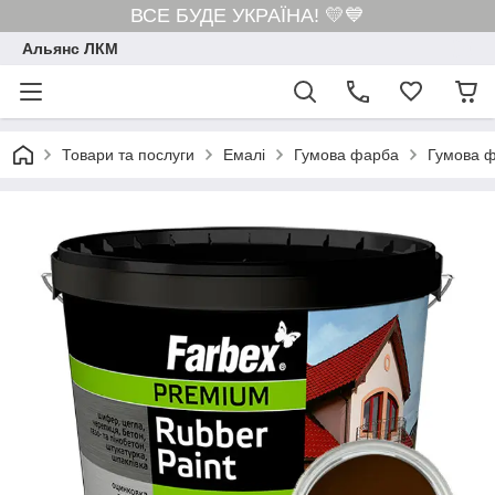
ВСЕ БУДЕ УКРАЇНА! 💛💙
Альянс ЛКМ
Товари та послуги
Емалі
Гумова фарба
Гумова ф