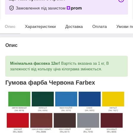
Замовлення під захистом
Опис
Характеристики
Доставка
Оплата
Умови п
Опис
Мінімальна фасовка 12кг!
Вартість вказана за 1 кг, В
залежності від кольору ціна кілограма змінюється.
Гумова фарба Червона Farbex