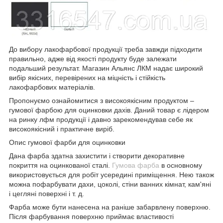
До вибору лакофарбової продукції треба завжди підходити
правильно, адже від якості продукту буде залежати
подальший результат. Магазин Альянс ЛКМ надає широкий
вибір якісних, перевірених на міцність і стійкість
лакофарбових матеріалів.
Пропонуємо ознайомитися з високоякісним продуктом –
гумової фарбою для оцинковки дахів. Даний товар є лідером
на ринку лфм продукції і давно зарекомендував себе як
високоякісний і практичне виріб.
Опис гумової фарби для оцинковки
Дана фарба здатна захистити і створити декоративне
покриття на оцинкованої сталі.
Гумова фарба
в основному
використовується для робіт усередині приміщення. Нею також
можна пофарбувати дахи, цоколі, стіни ванних кімнат, кам'яні
і цегляні поверхні і т. д.
Фарба може бути нанесена на раніше забарвлену поверхню.
Після фарбування поверхню приймає властивості