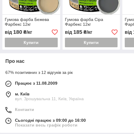
Гумова фарба Бежева
Гумова фарба Сіра
Гум
Фарбекс 12кг
Фарбекс 12кг
Фарб
180
185
від
₴/кг
від
₴/кг
від
Купити
Купити
Про нас
67% позитивних з 12 відгуків за рік
Працює з 11.08.2009
м. Київ
вул. Зрошувальна 11, Київ, Україна
Контакти
Сьогодні працює з 09:00 до 16:00
Показати весь графік роботи