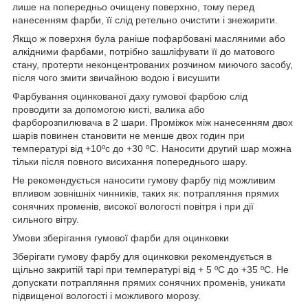
лише на попередньо очищену поверхню, тому перед
нанесенням фарби, її слід ретельно очистити і знежирити.
Якщо ж поверхня була раніше пофарбовані масляними або
алкідними фарбами, потрібно зашліфувати її до матового
стану, протерти неконцентрованих розчином миючого засобу,
після чого змити звичайною водою і висушити
Фарбування оцинкованої даху гумової фарбою слід
проводити за допомогою кисті, валика або
фарборозпилювача в 2 шари. Проміжок між нанесенням двох
шарів повинен становити не менше двох годин при
температурі від +10ºс до +30 ºС. Наносити другий шар можна
тільки після повного висихання попереднього шару.
Не рекомендується наносити гумову фарбу під можливим
впливом зовнішніх чинників, таких як: потрапляння прямих
сонячних променів, високої вологості повітря і при дії
сильного вітру.
Умови зберігання гумової фарби для оцинковки
Зберігати гумову фарбу для оцинковки рекомендується в
щільно закритій тарі при температурі від + 5 ºС до +35 ºС. Не
допускати потрапляння прямих сонячних променів, уникати
підвищеної вологості і можливого морозу.