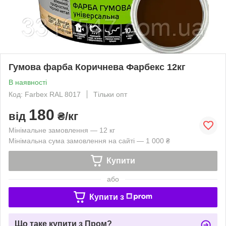
Гумова фарба Коричнева Фарбекс 12кг
В наявності
Код: Farbex RAL 8017
Тільки опт
180
від
₴/кг
Мінімальне замовлення — 12 кг
Мінімальна сума замовлення на сайті — 1 000 ₴
Купити
або
Купити з
Що таке купити з Пром?