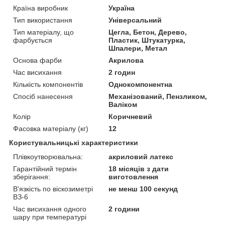
Країна виробник
Україна
Тип використання
Універсальний
Тип матеріалу, що
Цегла, Бетон, Дерево,
фарбується
Пластик, Штукатурка,
Шпалери, Метал
Основа фарби
Акрилова
Час висихання
2 годин
Кількість компонентів
Однокомпонентна
Спосіб нанесення
Механізований, Пензликом,
Валіком
Колір
Коричневий
Фасовка матеріалу (кг)
12
Користувальницькі характеристики
Плівкоутворювальна:
акриловий латекс
Гарантійний термін
18 місяців з дати
зберігання:
виготовлення
В'язкість по віскозиметрі
не менш 100 секунд
ВЗ-6
Час висихання одного
2 години
шару при температурі