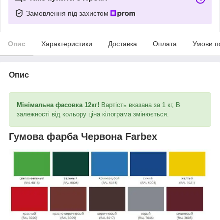
Замовлення під захистом
Опис
Характеристики
Доставка
Оплата
Умови п
Опис
Мінімальна фасовка 12кг!
Вартість вказана за 1 кг, В
залежності від кольору ціна кілограма змінюється.
Гумова фарба Червона Farbex