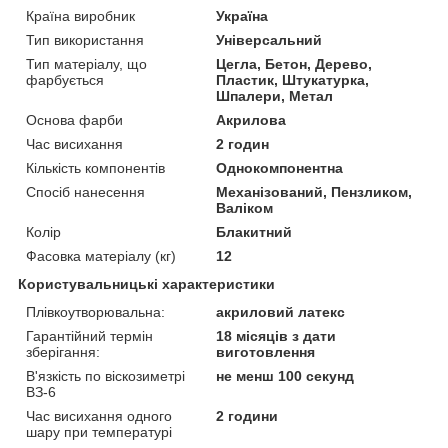
Країна виробник
Україна
Тип використання
Універсальний
Тип матеріалу, що
Цегла, Бетон, Дерево,
фарбується
Пластик, Штукатурка,
Шпалери, Метал
Основа фарби
Акрилова
Час висихання
2 годин
Кількість компонентів
Однокомпонентна
Спосіб нанесення
Механізований, Пензликом,
Валіком
Колір
Блакитний
Фасовка матеріалу (кг)
12
Користувальницькі характеристики
Плівкоутворювальна:
акриловий латекс
Гарантійний термін
18 місяців з дати
зберігання:
виготовлення
В'язкість по віскозиметрі
не менш 100 секунд
ВЗ-6
Час висихання одного
2 години
шару при температурі