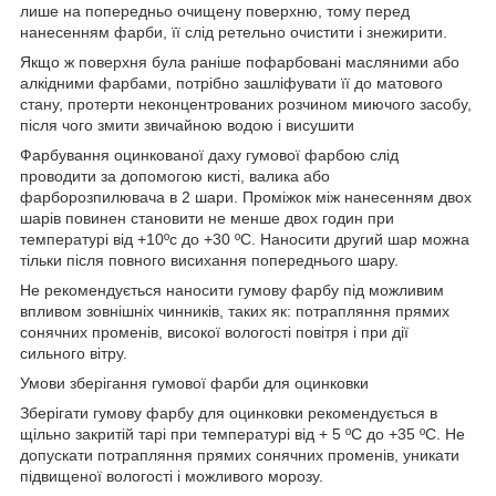
лише на попередньо очищену поверхню, тому перед
нанесенням фарби, її слід ретельно очистити і знежирити.
Якщо ж поверхня була раніше пофарбовані масляними або
алкідними фарбами, потрібно зашліфувати її до матового
стану, протерти неконцентрованих розчином миючого засобу,
після чого змити звичайною водою і висушити
Фарбування оцинкованої даху гумової фарбою слід
проводити за допомогою кисті, валика або
фарборозпилювача в 2 шари. Проміжок між нанесенням двох
шарів повинен становити не менше двох годин при
температурі від +10ºс до +30 ºС. Наносити другий шар можна
тільки після повного висихання попереднього шару.
Не рекомендується наносити гумову фарбу під можливим
впливом зовнішніх чинників, таких як: потрапляння прямих
сонячних променів, високої вологості повітря і при дії
сильного вітру.
Умови зберігання гумової фарби для оцинковки
Зберігати гумову фарбу для оцинковки рекомендується в
щільно закритій тарі при температурі від + 5 ºС до +35 ºС. Не
допускати потрапляння прямих сонячних променів, уникати
підвищеної вологості і можливого морозу.