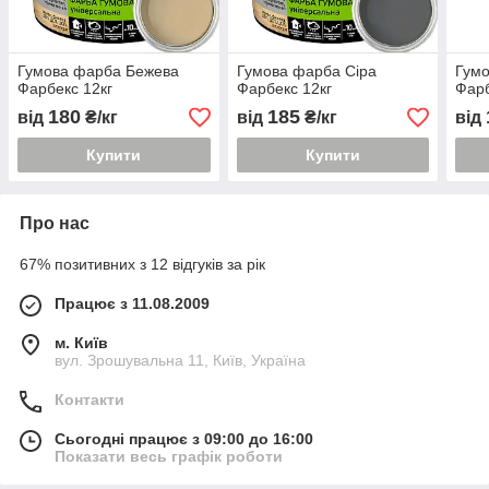
Гумова фарба Бежева
Гумова фарба Сіра
Гум
Фарбекс 12кг
Фарбекс 12кг
Фарб
180
185
від
₴/кг
від
₴/кг
від
Купити
Купити
Про нас
67% позитивних з 12 відгуків за рік
Працює з 11.08.2009
м. Київ
вул. Зрошувальна 11, Київ, Україна
Контакти
Сьогодні працює з 09:00 до 16:00
Показати весь графік роботи