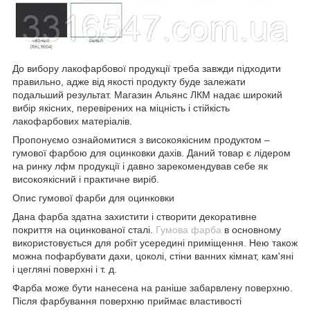
До вибору лакофарбової продукції треба завжди підходити
правильно, адже від якості продукту буде залежати
подальший результат. Магазин Альянс ЛКМ надає широкий
вибір якісних, перевірених на міцність і стійкість
лакофарбових матеріалів.
Пропонуємо ознайомитися з високоякісним продуктом –
гумової фарбою для оцинковки дахів. Даний товар є лідером
на ринку лфм продукції і давно зарекомендував себе як
високоякісний і практичне виріб.
Опис гумової фарби для оцинковки
Дана фарба здатна захистити і створити декоративне
покриття на оцинкованої сталі.
Гумова фарба
в основному
використовується для робіт усередині приміщення. Нею також
можна пофарбувати дахи, цоколі, стіни ванних кімнат, кам'яні
і цегляні поверхні і т. д.
Фарба може бути нанесена на раніше забарвлену поверхню.
Після фарбування поверхню приймає властивості