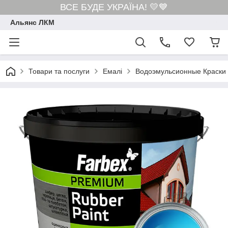
ВСЕ БУДЕ УКРАЇНА! 💛💙
Альянс ЛКМ
Товари та послуги
Емалі
Водоэмульсионные Краски