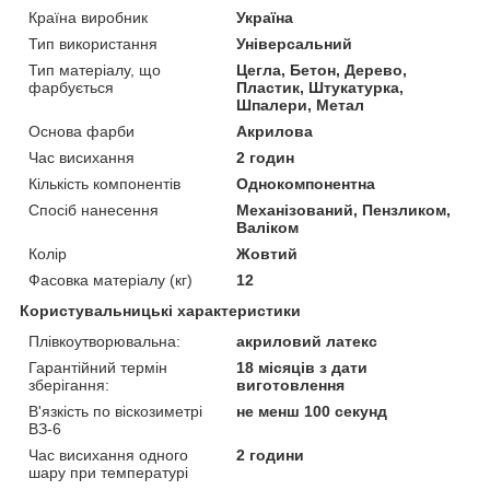
Країна виробник
Україна
Тип використання
Універсальний
Тип матеріалу, що
Цегла, Бетон, Дерево,
фарбується
Пластик, Штукатурка,
Шпалери, Метал
Основа фарби
Акрилова
Час висихання
2 годин
Кількість компонентів
Однокомпонентна
Спосіб нанесення
Механізований, Пензликом,
Валіком
Колір
Жовтий
Фасовка матеріалу (кг)
12
Користувальницькі характеристики
Плівкоутворювальна:
акриловий латекс
Гарантійний термін
18 місяців з дати
зберігання:
виготовлення
В'язкість по віскозиметрі
не менш 100 секунд
ВЗ-6
Час висихання одного
2 години
шару при температурі