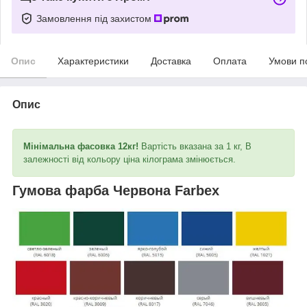
Замовлення під захистом
Опис
Характеристики
Доставка
Оплата
Умови п
Опис
Мінімальна фасовка 12кг!
Вартість вказана за 1 кг, В
залежності від кольору ціна кілограма змінюється.
Гумова фарба Червона Farbex