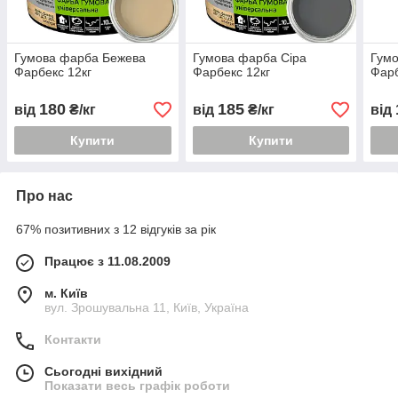
Гумова фарба Бежева
Гумова фарба Сіра
Гум
Фарбекс 12кг
Фарбекс 12кг
Фарб
180
185
від
₴/кг
від
₴/кг
від
Купити
Купити
Про нас
67% позитивних з 12 відгуків за рік
Працює з 11.08.2009
м. Київ
вул. Зрошувальна 11, Київ, Україна
Контакти
Сьогодні вихідний
Показати весь графік роботи