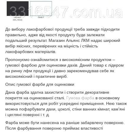
До вибору лакофарбової продукції треба завжди підходити
правильно, адже від якості продукту буде залежати
подальший результат. Магазин Альянс ЛКМ надає широкий
вибір якісних, перевірених на міцність і стійкість
лакофарбових матеріалів.
Пропонуємо ознайомитися з високоякісним продуктом –
гумової фарбою для оцинковки дахів. Даний товар є лідером
на ринку лфм продукції і давно зарекомендував себе як
високоякісний і практичне виріб.
Опис гумової фарби для оцинковки
Дана фарба здатна захистити і створити декоративне
покриття на оцинкованої сталі.
Гумова фарба
в основному
використовується для робіт усередині приміщення. Нею також
можна пофарбувати дахи, цоколі, стіни ванних кімнат, кам'яні
і цегляні поверхні і т. д.
Фарба може бути нанесена на раніше забарвлену поверхню.
Після фарбування поверхню приймає властивості