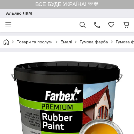
ВСЕ БУДЕ УКРАЇНА! 💛💙
Альянс ЛКМ
Товари та послуги
Емалі
Гумова фарба
Гумова ф