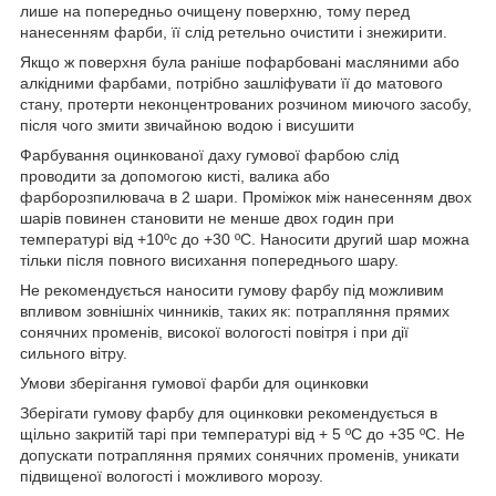
лише на попередньо очищену поверхню, тому перед
нанесенням фарби, її слід ретельно очистити і знежирити.
Якщо ж поверхня була раніше пофарбовані масляними або
алкідними фарбами, потрібно зашліфувати її до матового
стану, протерти неконцентрованих розчином миючого засобу,
після чого змити звичайною водою і висушити
Фарбування оцинкованої даху гумової фарбою слід
проводити за допомогою кисті, валика або
фарборозпилювача в 2 шари. Проміжок між нанесенням двох
шарів повинен становити не менше двох годин при
температурі від +10ºс до +30 ºС. Наносити другий шар можна
тільки після повного висихання попереднього шару.
Не рекомендується наносити гумову фарбу під можливим
впливом зовнішніх чинників, таких як: потрапляння прямих
сонячних променів, високої вологості повітря і при дії
сильного вітру.
Умови зберігання гумової фарби для оцинковки
Зберігати гумову фарбу для оцинковки рекомендується в
щільно закритій тарі при температурі від + 5 ºС до +35 ºС. Не
допускати потрапляння прямих сонячних променів, уникати
підвищеної вологості і можливого морозу.