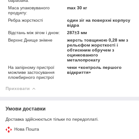
барабана:
Маса упаковуваного
max 30 кг
продукту:
Ребра жорсткості
один зіг на поверхні корпусу
відра
Відстань між зігом і дном:
287±3 мм
Верхнє Днище знімне
жерсть товщиною 0,28 мм з
рельєфом жорсткості і
обтискним обручем з
оцинкованого
металопрокату
На запірному пристрої
чеки «контроль першого
можливе застосування
відкриття»
пломбирного пристрої
Приховати
Умови доставки
Доставка здійснюється тільки по передоплаті.
Нова Пошта