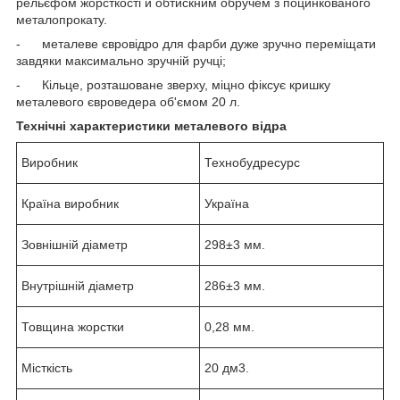
рельєфом жорсткості й обтискним обручем з поцинкованого
металопрокату.
- металеве євровідро для фарби дуже зручно переміщати
завдяки максимально зручній ручці;
- Кільце, розташоване зверху, міцно фіксує кришку
металевого євроведера об'ємом 20 л.
Технічні характеристики металевого відра
Виробник
Технобудресурс
Країна виробник
Україна
Зовнішній діаметр
298±3 мм.
Внутрішній діаметр
286±3 мм.
Товщина жорстки
0,28 мм.
Місткість
20 дм3.