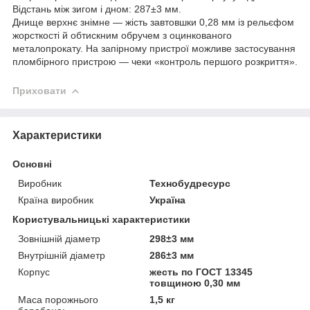
Відстань між зигом і дном: 287±3 мм.
Днище верхнє знімне — жість завтовшки 0,28 мм із рельєфом
жорсткості й обтискним обручем з оцинкованого
металопрокату. На запірному пристрої можливе застосування
пломбірного пристрою — чеки «контроль першого розкриття».
Приховати
Характеристики
Основні
Виробник
Технобудресурс
Країна виробник
Україна
Користувальницькі характеристики
Зовнішній діаметр
298±3 мм
Внутрішній діаметр
286±3 мм
Корпус
жесть по ГОСТ 13345
товщиною 0,30 мм
Маса порожнього
1,5 кг