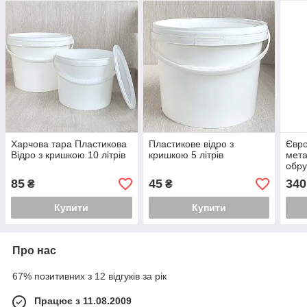
Харчова тара Пластикова
Пластикове відро з
Євро
Відро з кришкою 10 літрів
кришкою 5 літрів
мета
обру
85
45
340
₴
₴
Купити
Купити
Про нас
67% позитивних з 12 відгуків за рік
Працює з 11.08.2009