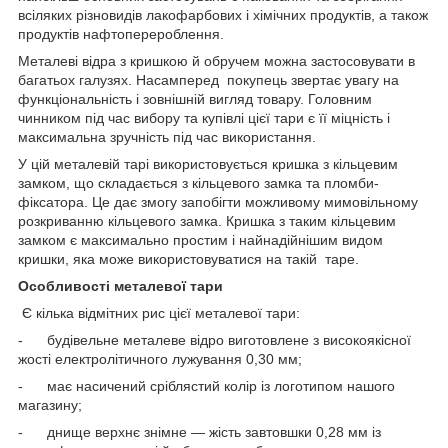
всіляких різновидів лакофарбових і хімічних продуктів, а також
продуктів нафтоперероблення.
Металеві відра з кришкою й обручем можна застосовувати в
багатьох галузях. Насамперед покупець звертає увагу на
функціональність і зовнішній вигляд товару. Головним
чинником під час вибору та купівлі цієї тари є її міцність і
максимальна зручність під час використання.
У цій металевій тарі використовується кришка з кільцевим
замком, що складається з кільцевого замка та пломби-
фіксатора. Це дає змогу запобігти можливому мимовільному
розкриванню кільцевого замка. Кришка з таким кільцевим
замком є максимально простим і найнадійнішим видом
кришки, яка може використовуватися на такій таре.
Особливості металевої тари
Є кілька відмітних рис цієї металевої тари:
- будівельне металеве відро виготовлене з високоякісної
жості електролітичного лужування 0,30 мм;
- має насичений сріблястий колір із логотипом нашого
магазину;
- днище верхнє знімне — жість завтовшки 0,28 мм із