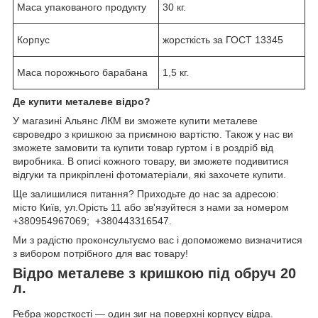
Маса упакованого продукту
30 кг.
Корпус
жорсткість за ГОСТ 13345
Маса порожнього барабана
1,5 кг.
Де купити металеве відро?
У магазині Альянс ЛКМ ви зможете купити металеве
євроведро з кришкою за приємною вартістю. Також у нас ви
зможете замовити та купити товар гуртом і в роздріб від
виробника. В описі кожного товару, ви зможете подивитися
відгуки та прикріплені фотоматеріали, які захочете купити.
Ще залишилися питання? Приходьте до нас за адресою:
місто Київ, ул.Орість 11 або зв'язуйтеся з нами за номером
+380954967069; +380443316547.
Ми з радістю проконсультуємо вас і допоможемо визначитися
з вибором потрібного для вас товару!
Відро металеве з кришкою під обруч 20
л.
Ребра жорсткості — один зиг на поверхні корпусу відра.