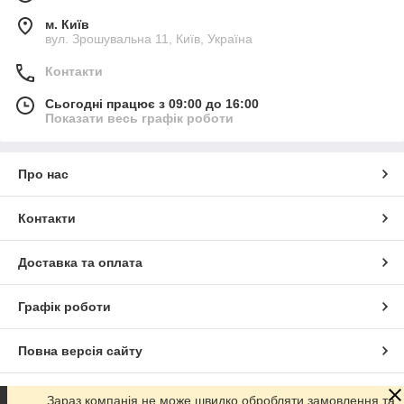
м. Київ
вул. Зрошувальна 11, Київ, Україна
Контакти
Сьогодні працює з 09:00 до 16:00
Показати весь графік роботи
Про нас
Контакти
Доставка та оплата
Графік роботи
Повна версія сайту
Сайт створено на маркетплейсі
Prom.ua
Зараз компанія не може швидко обробляти замовлення та