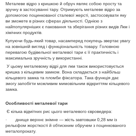
Металеве відро з кришкою й обруч являє собою просту та
зручну в застосуванні тару. Отримують металеве відро за
допомогою поцинкованої сталевої жерсті, застосовувати яку
ви зможете в різних сферах діяльності. Однією з
найпопулярніших є паковання та зберігання різних видів Лкм і
хімічних продуктів.
Купуючи будь-який товар, насамперед покупець звертає увагу
на зовнішній вигляд і функціональність товару. Головною
перевагою будівельної металевої тари є її практичність і
максимальна зручність у використанні.
У цьому металевому відрі для лкм також використовується
кришка з кільцевим замком. Вона складається з найбільш
кільцевого замка та пломби фіксатора. Така функція дає
змогу запобігти можливим мимовільним відкриттям кільцевого
замка.
Особливості металевої тари
Є кілька відмітних рис цього металевого євроведера:
· днище верхнє знімне — жість завтовшки 0,28 мм із
рельєфом жорсткості й обтискним обручем з поцинкованого
металопрокату.