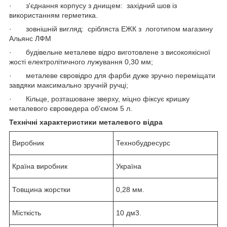
· з'єднання корпусу з днищем: західний шов із
використанням герметика.
· зовнішній вигляд: срібляста ЕЖК з логотипом магазину
Альянс ЛФМ
· будівельне металеве відро виготовлене з високоякісної
жості електролітичного лужування 0,30 мм;
· металеве євровідро для фарби дуже зручно переміщати
завдяки максимально зручній ручці;
· Кільце, розташоване зверху, міцно фіксує кришку
металевого євроведера об'ємом 5 л.
Технічні характеристики металевого відра
Виробник
Технобудресурс
Країна виробник
Україна
Товщина жорстки
0,28 мм.
Місткість
10 дм3.