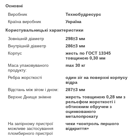
Основні
Виробник
Технобудресурс
Країна виробник
Україна
Користувальницькі характеристики
Зовнішній діаметр
298±3 мм
Внутрішній діаметр
286±3 мм
Корпус
жесть по ГОСТ 13345
товщиною 0,30 мм
Маса упаковуваного
max 30 кг
продукту:
Ребра жорсткості
один зіг на поверхні корпусу
відра
Відстань між зігом і дном:
287±3 мм
Верхнє Днище знімне
жерсть товщиною 0,28 мм з
рельєфом жорсткості і
обтискним обручем з
оцинкованого
металопрокату
На запірному пристрої
чеки «контроль першого
можливе застосування
відкриття»
пломбирного пристрої