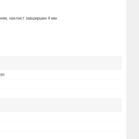
нням, нахлист завширшки 4 мм.
урс