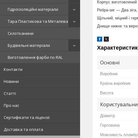
Корпус виготовлений 
Гідроізоляційні матеріали
Ребра-зиг — Два зіга,
Щільний, міцний і г
Тара Пластикова та Металева
Днище нижнє та верхн
Склотканини
Будівельні матеріали
Характеристик
Виготовлення фарби по RAL
Основні
Контакти
Виробник
Новини
Країна виробник
Висота
Статті
Користувальни
Про нас
Діаметр
Сертифікати та ліцензії
Горловина
Доставка та оплата
Можливість пломбу