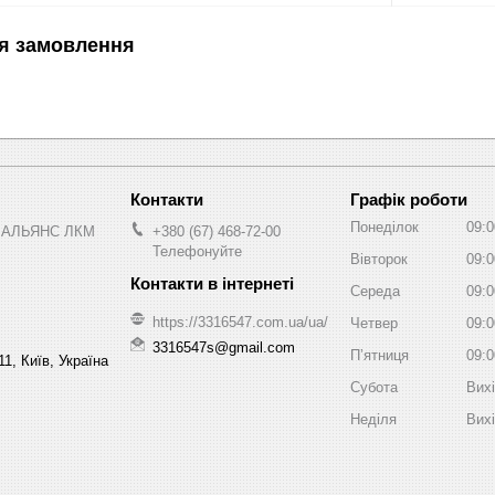
я замовлення
Графік роботи
Понеділок
09:0
 АЛЬЯНС ЛКМ
+380 (67) 468-72-00
Телефонуйте
Вівторок
09:0
Середа
09:0
https://3316547.com.ua/ua/
Четвер
09:0
3316547s@gmail.com
Пʼятниця
09:0
1, Київ, Україна
Субота
Вих
Неділя
Вих