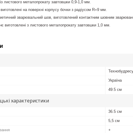
із листового металопрокату завтовшки 0,9-1,0 мм.
 виготовлені на поверхні корпусу бочки з радіусом R=9 мм.
ерметичний зварювальний шов, виготовлений контактним шовним зварюва
є виготовлені з листового металопрокату завтовшки 1,0 мм.
и
Технобудрес
Україна
49.5 см
цькі характеристики
36.5 см
5,5 см
вання
+