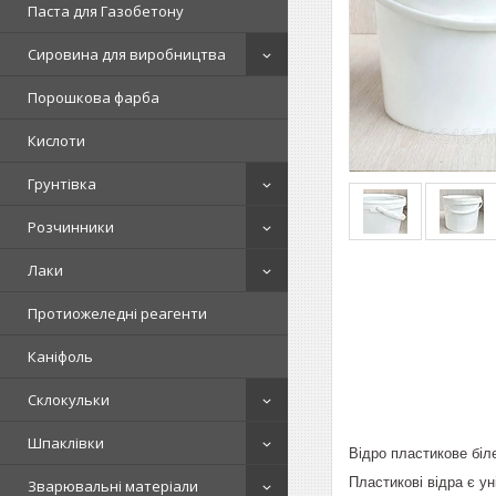
Паста для Газобетону
Сировина для виробництва
Порошкова фарба
Кислоти
Грунтівка
Розчинники
Лаки
Протиожеледні реагенти
Каніфоль
Склокульки
Шпаклівки
Відро пластикове біл
Пластикові відра є ун
Зварювальні матеріали