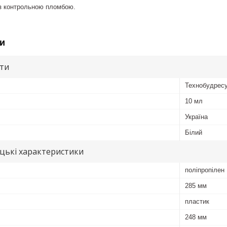
 з контрольною пломбою.
и
ути
Технобудрес
10 мл
Україна
Білий
цькі характеристики
поліпропілен
285 мм
пластик
248 мм