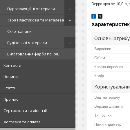
Dерро кругле 10,0 л,
Гідроізоляційні матеріали
Тара Пластикова та Металева
Характеристик
Склотканини
Основні атриб
Будівельні матеріали
Виробник
Виготовлення фарби по RAL
Об`єм
Контакти
Країна виробник
Колір
Новини
Користувальни
Статті
Вид матеріалу
Про нас
Верхній діаметр
Сертифікати та ліцензії
Тип ручки
Доставка та оплата
Нижній діаметр