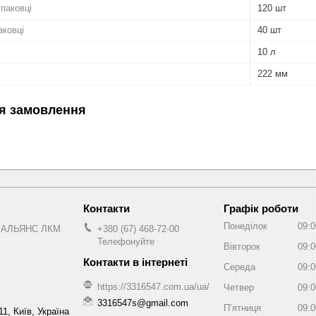
упаковці
120 шт
аковці
40 шт
10 л
222 мм
я замовлення
Графік роботи
Понеділок
09:0
 АЛЬЯНС ЛКМ
+380 (67) 468-72-00
Телефонуйте
Вівторок
09:0
Середа
09:0
https://3316547.com.ua/ua/
Четвер
09:0
3316547s@gmail.com
Пʼятниця
09:0
1, Київ, Україна