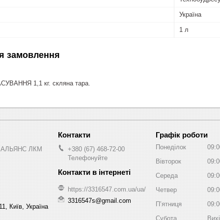
Україна
1 л
я замовлення
УВАННЯ 1,1 кг. скляна тара.
Графік роботи
Понеділок
09:0
 АЛЬЯНС ЛКМ
+380 (67) 468-72-00
Телефонуйте
Вівторок
09:0
Середа
09:0
https://3316547.com.ua/ua/
Четвер
09:0
3316547s@gmail.com
Пʼятниця
09:0
1, Київ, Україна
Субота
Вих