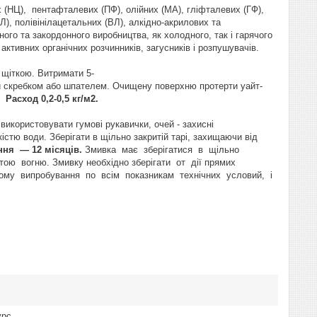
(НЦ), пентафталевих (ПФ), олійних (МА), гліфталевих (ГФ),
Л), полівінілацетальних (ВЛ), алкідно-акрилових та
ного та закордонного виробництва, як холодного, так і гарячого
активних органічних розчинників, загусників і розпушувачів.
щіткою. Витримати 5-
и скребком або шпателем. Очищену поверхню протерти уайт-
а.
Расход 0,2-0,5 кг/м2.
икористовувати гумові рукавички, очей - захисні
кістю води. Зберігати в щільно закритій тарі, захищаючи від
ння — 12 місяців.
Змивка має зберігатися в щільно
ю вогню. Змивку необхідно зберігати от дії прямих
ному випробування по всім показникам технічних условий, і
урс