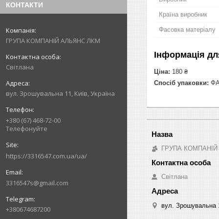
КОНТАКТИ
Країна виробник
Фасовка матеріалу
ГРУПА КОМПАНІЙ АЛЬЯНС ЛКМ
Інформація дл
Світлана
Ціна:
180 ₴
Спосіб упаковки:
ФАС
вул. Зрошувальна 11, Київ, Україна
+380 (67) 468-72-00
Телефонуйте
ГРУПА КОМПАНІЙ
https://3316547.com.ua/ua/
Світлана
3316547s@gmail.com
вул. Зрошувальна 1
+380674687200