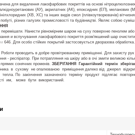
чена для видалення лакофарбових покриттів на основі нітроцелюлозних 
алкідноуретанових (АУ), акрилатних (АК), епоксидних (ЕП), меланових (М
інілхлоридних (ХВ, ХС) та інших видів смол (плівкоутворювачів) вітчизня
 побуті, різних галузях промисловості та будівництві. Являє собою суміш 
АННЯ
 перемішати. Нанести рівномірним шаром на суху поверхню пензлем або 
ування и вспучування лакофарбового покриття розм'якшений шар очистит
ом
646. Для особо стійких покрытий застосовується дворазова обработк
 Роботи проводить в добре провітрюваному приміщенні. Для захисту рук в
ння - респіратор. При потрапляння на шкіру або в очі змити великою кіль
 прямих сонячних променів.
ЗБЕРІГАННЯ
Гарантійний термін зберіга
ника в сухому не опалюваною приміщення далеко від джерел відкрито
 тепла. По закінчення зазначеного терміну продукт підлягає повтор
сті им, може бути використаний.
и
Технобудрес