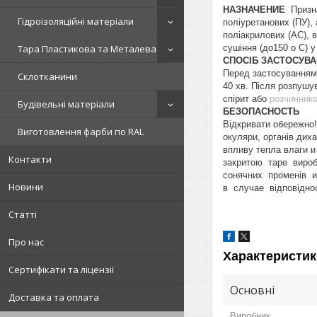
НАЗНАЧЕНИЕ
Призна
Гідроізоляційні матеріали
поліуретанових (ПУ), 
поліакрилових (АС), в
сушіння (до150 o С) у
Тара Пластикова та Металева
СПОСІБ ЗАСТОСУВ
Перед застосуванням
Склотканини
40 хв. Після розпуш
спірит або
розчинник
Будівельні матеріали
БЕЗОПАСНОСТЬ
Відкривати обережно!
Виготовлення фарби по RAL
окуляри, органів диха
впливу тепла влаги и
Контакти
закритою таре вироб
сонячних променів и
Новини
в случае відповідно
Статті
Про нас
Характеристик
Сертифікати та ліцензії
Основні
Доставка та оплата
Виробник