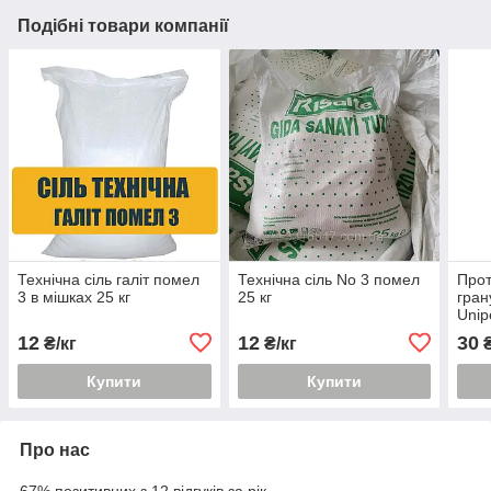
Подібні товари компанії
Технічна сіль галіт помел
Технічна сіль No 3 помел
Про
3 в мішках 25 кг
25 кг
гран
Unipe
12
12
30
₴/кг
₴/кг
₴
Купити
Купити
Про нас
67% позитивних з 12 відгуків за рік