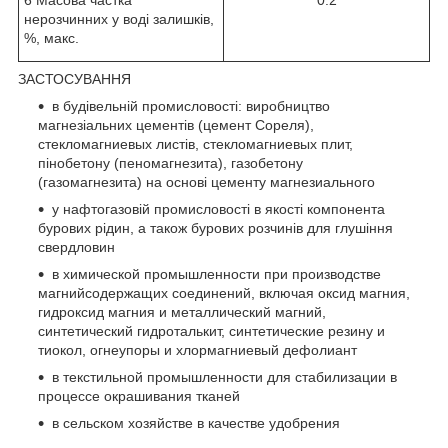
нерозчинних у воді залишків,
%, макс.
ЗАСТОСУВАННЯ
в будівельній промисловості: виробництво
магнезіальних цементів (цемент Сореля),
стекломагниевых листів, стекломагниевых плит,
пінобетону (пеномагнезита), газобетону
(газомагнезита) на основі цементу магнезиального
у нафтогазовій промисловості в якості компонента
бурових рідин, а також бурових розчинів для глушіння
свердловин
в химической промышленности при производстве
магнийсодержащих соединений, включая оксид магния,
гидроксид магния и металлический магний,
синтетический гидроталькит, синтетические резину и
тиокол, огнеупоры и хлормагниевый дефолиант
в текстильной промышленности для стабилизации в
процессе окрашивания тканей
в сельском хозяйстве в качестве удобрения