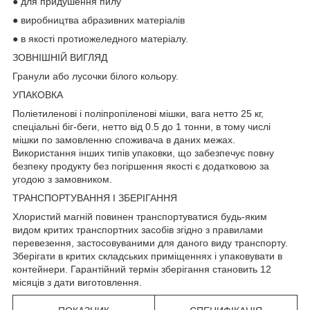
● для придушення пилу
● виробництва абразивних матеріалів
● в якості протиожеледного матеріалу.
ЗОВНІШНІЙ ВИГЛЯД
Гранули або лусочки білого кольору.
УПАКОВКА
Поліетиленові і поліпропіленові мішки, вага нетто 25 кг,
спеціальні біг-беги, нетто від 0.5 до 1 тонни, в тому числі
мішки по замовленню споживача в даних межах.
Використання інших типів упаковки, що забезпечує повну
безпеку продукту без погіршення якості є додатковою за
угодою з замовником.
ТРАНСПОРТУВАННЯ І ЗБЕРІГАННЯ
Хлористий магній повинен транспортуватися будь-яким
видом критих транспортних засобів згідно з правилами
перевезення, застосовуваними для даного виду транспорту.
Зберігати в критих складських приміщеннях і упаковувати в
контейнери. Гарантійний термін зберігання становить 12
місяців з дати виготовлення.