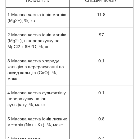
ПОКАЗНИК
СПЕЦИФІКАЦІЯ
1 Масова частка іонів магнію
11.8
(Mg
2+
), %, хв.
2 Масова частка іонів магнію
97
(Mg
2+
), в перерахунку на
MgCl
2
x 6H
2
O, %, хв.
3 Масова частка хлориду
0.1
кальцію в перерахуванні на
оксид кальцію (CaO), %,
макс.
4 Масова частка сульфатів у
0.1
перерахунку на іон
сульфату, %, макс.
5 Масова частка іонів лужних
0.8
металів (Na
+
+ K
+
), %, макс.
6 Масова частка
0.2