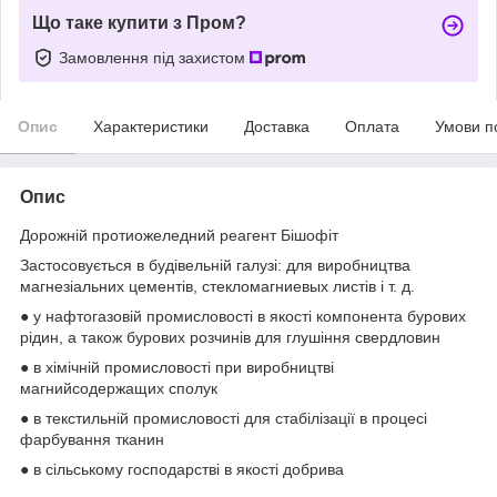
Що таке купити з Пром?
Замовлення під захистом
Опис
Характеристики
Доставка
Оплата
Умови п
Опис
Дорожній протиожеледний реагент Бішофіт
Застосовується в будівельній галузі: для виробництва
магнезіальних цементів, стекломагниевых листів і т. д.
● у нафтогазовій промисловості в якості компонента бурових
рідин, а також бурових розчинів для глушіння свердловин
● в хімічній промисловості при виробництві
магнийсодержащих сполук
● в текстильній промисловості для стабілізації в процесі
фарбування тканин
● в сільському господарстві в якості добрива