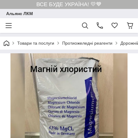
ВСЕ БУДЕ УКРАЇНА! 💛💙
Альянс ЛКМ
Товари та послуги
Протиожеледні реагенти
Дорожні