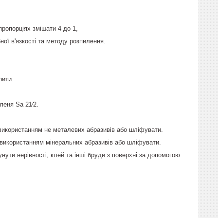
ропорціях змішати 4 до 1,
ної в'язкості та методу розпилення.
рити.
пеня Sa 21⁄2.
використанням не металевих абразивів або шліфувати.
 використанням мінеральних абразивів або шліфувати.
нути нерівності, клей та інші бруди з поверхні за допомогою