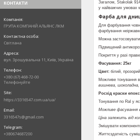
Загалом, Stakolak 914
КОНТАКТИ
у найважчих умовах 
Фарба для днища
Для фарбування човні
ГРУПА КОМПАНІЙ АЛЬЯНС ЛКМ
фарбування неіржавко
Можна застосовувати 
Світлана
Підвищений антикороз
Покриття у разі прави
вул. Зрошувальна 11, Київ, Україна
Фасування: 25кг
Цвет:
білий, прозори
+380 (67) 468-72-00
Можливе тонування в
Телефонуйте
вишнева, шоколадна, 
Росхід краски епокси
https://3316547.com.ua/ua/
Тонування по Ral у я
Можливе фасування ві
3316547s@gmail.com
Ціна залежить від ко
Змішувати компонент
+380674687200
Життєздатність суміші