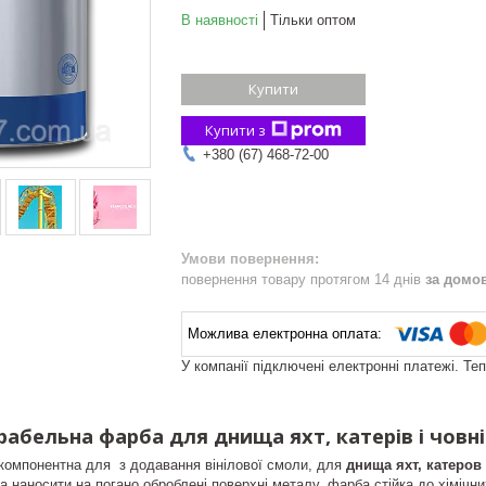
В наявності
Тільки оптом
Купити
Купити з
+380 (67) 468-72-00
повернення товару протягом 14 днів
за домо
У компанії підключені електронні платежі. Те
абельна фарба для днища яхт, катерів і човнів
компонентна для з додавання вінілової смоли, для
днища яхт, катеров
на наносити на погано оброблені поверхні металу, фарба стійка до хімічн