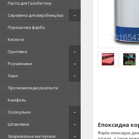
Паста для Газобетону
Сировина для виробництва
Порошкова фарба
Кислоти
Грунтівка
Розчинники
Лаки
Протиожеледні реагенти
Каніфоль
Склокульки
Епоксидна кор
Шпаклівки
Фарба епоксидна дво
Зварювальні матеріали
адгезія, а також мож