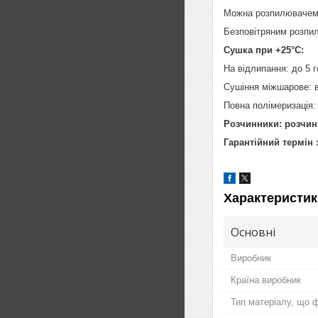
Можна розпилювачем 
Безповітряним розпи
Сушка при +25°C:
На відлипання: до 5 г
Сушіння міжшарове: ві
Повна полімеризація: 
Розчинники: розчин
Гарантійний термін 
Характеристик
Основні
Виробник
Країна виробник
Тип матеріалу, що 