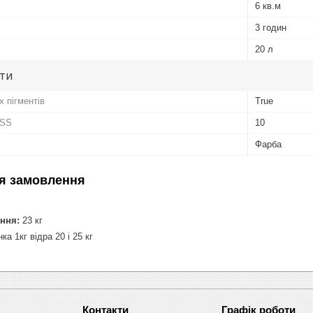
6 кв.м
3 годин
20 л
ути
х пігментів
True
OSS
10
Фарба
я замовлення
ння:
23 кг
ка 1кг відра 20 і 25 кг
Графік роботи