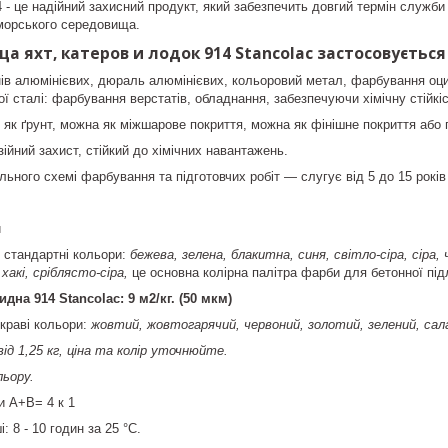
 - це надійний захисний продукт, який забезпечить довгий термін служби 
морського середовища.
 яхт, катеров и лодок 914 Stancolac застосовується
в алюмінієвих, дюраль алюмінієвих, кольоровий метал, фарбування оцинк
ї сталі: фарбування верстатів, обладнання, забезпечуючи хімічну стійкіс
як ґрунт, можна як міжшарове покриття, можна як фінішне покриття або 
ійний захист, стійкий до хімічних навантажень.
льного схемі фарбування та підготовчих робіт — слугує від 5 до 15 рокі
й
 стандартні кольори:
бежева, зелена, блакитна, синя, світло-сіра, сіра,
хакі, сріблясто-сіра,
це основна колірна палітра фарби для бетонної під
дна 914 Stancolac: 9 м2/кг. (50 мкм)
скраві кольори:
жовтий, жовтогарячий, червоний, золотий, зелений, сал
д 1,25 кг, ціна та колір уточнюйте.
льору.
и А+В= 4 к 1
: 8 - 10 годин за 25 °C.