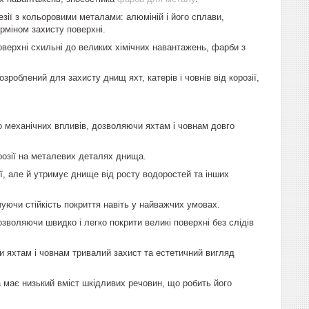
зії з кольоровими металами: алюміній і його сплави,
ерміном захисту поверхні.
оверхні схильні до великих хімічних навантажень, фарби з
роблений для захисту днищ яхт, катерів і човнів від корозії,
о механічних впливів, дозволяючи яхтам і човнам довго
розії на металевих деталях днища.
, але й утримує днище від росту водоростей та інших
чуючи стійкість покриття навіть у найважчих умовах.
зволяючи швидко і легко покрити великі поверхні без слідів
 яхтам і човнам тривалий захист та естетичний вигляд
має низький вміст шкідливих речовин, що робить його