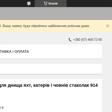
Кошик
ний. Вашу заявку буде оброблено найближчим робочим днем.
+380 (67) 468-72-00
ТАВКА І ОПЛАТА
я днища яхт, катерів і човнів стаколак 914
0 ₴