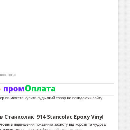
вленістю
пер ви можете купити будь-який товар не покидаючи сайту.
 Станколак 914 Stancolac Epoxy Vinyl
 човнів
підвищення показника захисту від корозії та чудова
их навантажень, зносостійка
фарба для металу
.