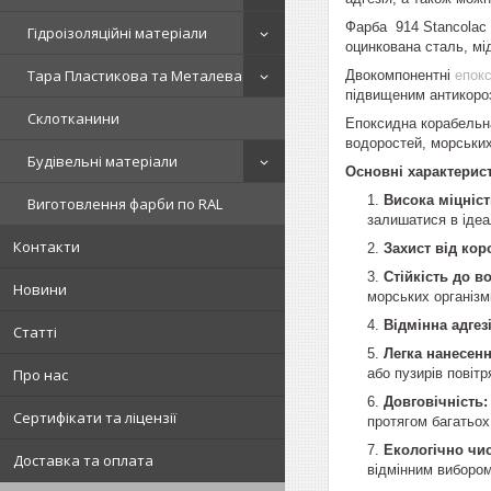
Фарба 914 Stancolac 
Гідроізоляційні матеріали
оцинкована сталь, мід
Тара Пластикова та Металева
Двокомпонентні
епок
підвищеним антикоро
Склотканини
Епоксидна корабельна 
водоростей, морських
Будівельні матеріали
Основні характерист
Висока міцніст
Виготовлення фарби по RAL
залишатися в ідеа
Контакти
Захист від коро
Стійкість до в
Новини
морських організм
Відмінна адгезі
Статті
Легка нанесенн
або пузирів повітр
Про нас
Довговічність:
Сертифікати та ліцензії
протягом багатьох 
Екологічно чис
Доставка та оплата
відмінним вибором 