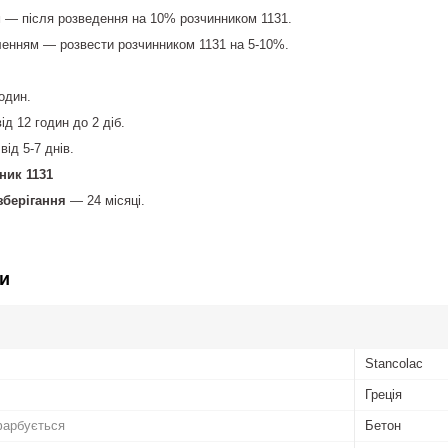
— після розведення на 10% розчинником 1131.
ленням — розвести розчинником 1131 на 5-10%.
один.
д 12 годин до 2 діб.
від 5-7 днів.
ник 1131
зберігання
— 24 місяці.
и
Stancolac
Греція
фарбується
Бетон