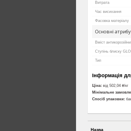
Витрата
Час висихання
Фасовка матеріалу
Основні атриб
Вміст антикорозійни
Ступінь блиску GL
Тип
Інформація дл
Ціна:
від 502,04 ₴/кг
Мінімальне замовле
Спосіб упаковки:
бан