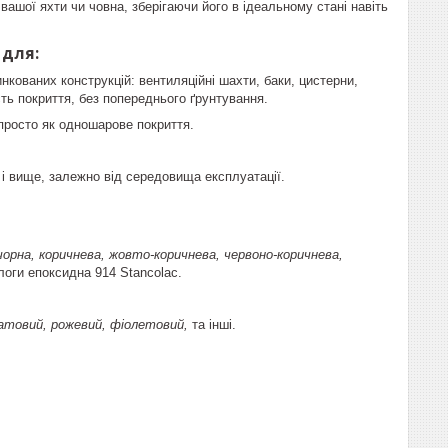
вашої яхти чи човна, зберігаючи його в ідеальному стані навіть
 для:
ованих конструкцій: вентиляційні шахти, баки, цистерни,
ть покриття, без попереднього ґрунтування.
просто як одношарове покриття.
в і вище, залежно від середовища експлуатації.
 чорна, коричнева, жовто-коричнева, червоно-коричнева,
логи епоксидна 914 Stancolac.
атовий, рожевий, фіолетовий,
та інші.