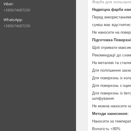
Фарба для кольоров
Надміцна фарба нан
+380674687200
Перед використанням 
суміш має відстоятися
+380674687200
Не наносити на пове
Підготовка Поверхні
Щоб отримати максима
Рекомендації до схем
На металеві та стале
Для поліпшення захис
Для поверхонь із кол
Для поверхонь з оцин
Для поверхонь із бето
шліфування.
Не можна наносити на 
Методи нанесення:
Наносити за температ
Вологість <80%