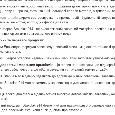
має високий антикорозійний захист, показала дуже гарний показник з адге
ь, латунь, бронза, титан та інші кольорові сплави металів, з тривалим т
сидні фарби
широко застосовується в промисловій і будівельній галузі, п
зійним захистом, епоксидна фарба для стін.
фарба Stakolak 914 - це високоякісний захисний матеріал, спеціально роз
 іншіх організмів та агресивного впливу води.
ики та переваги продукту:
ь:
Епоксидна формула забезпечує високий рівень міцності та стійкості д
льному стані.
зії:
Фарба утворює надійний захисний шар, який запобігає утворенню ко
одоростей і морських організмів:
Ця фарба не лише захищає від корозії
ів, що забезпечує легше обслуговування та тривалий термін служби.
я:
Фарба має відмінну здатність до адгезії до різних поверхонь, забезпе
я:
Stakolak 914 має оптимальну консистенцію для легкості нанесення, до
я.
Ця епоксидна фарба відзначається високою довговічністю, забезпечуючи
років.
тий продукт:
Stakolak 914 безпечний для навколишнього середовища та 
для власників яхт і човнів, які дбають про екологію.