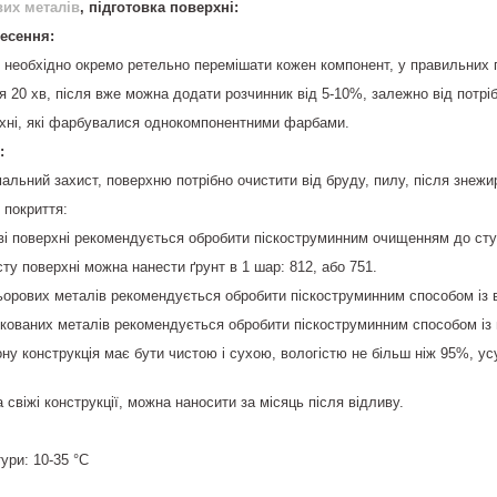
их металів
, підготовка поверхні:
есення:
необхідно окремо ретельно перемішати кожен компонент, у правильних п
 20 хв, після вже можна додати розчинник від 5-10%, залежно від потріб
рхні, які фарбувалися однокомпонентними фарбами.
:
льний захист, поверхню потрібно очистити від бруду, пилу, після знежи
 покриття:
ві поверхні рекомендується обробити піскоструминним очищенням до сту
ту поверхні можна нанести ґрунт в 1 шар: 812, або 751.
ьорових металів рекомендується обробити піскоструминним способом із 
кованих металів рекомендується обробити піскоструминним способом із
ну конструкція має бути чистою і сухою, вологістю не більш ніж 95%, усу
свіжі конструкції, можна наносити за місяць після відливу.
ури: 10-35 °C