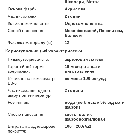
Шпалери, Метал
Основа фарби
Акрилова
Час висихання
2 годин
Кількість компонентів
Однокомпонентна
Спосіб нанесення
Механізований, Пензликом,
Валіком
Фасовка матеріалу (кг)
12
Користувальницькі характеристики
Плівкоутворювальна:
акриловий латекс
Гарантійний термін
18 місяців з дати
зберігання:
виготовлення
В'язкість по віскозиметрі
не менш 100 секунд
ВЗ-6
Час висихання одного
2 години
шару при температурі
Розчинник:
вода (не більше 5% від ваги
фарби)
Спосіб нанесення:
кисть, валик,
фарборозпилювач
Витрата на одношарове
100 - 200г/м2
покриття: