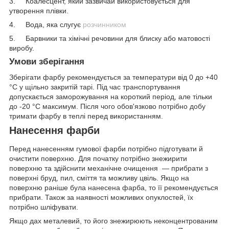
3. Коалесцент, який зазвичай використовується для
утворення плівки.
4. Вода, яка слугує
розчинником
5. Барвники та хімічні речовини для блиску або матовості
виробу.
Умови зберігання
Зберігати фарбу рекомендується за температури від 0 до +40
°C у щільно закритій тарі. Під час транспортування
допускається заморожування на короткий період, але тільки
до -20 °C максимум. Після чого обов'язково потрібно добу
тримати фарбу в теплі перед використанням.
Нанесення фарби
Перед нанесенням гумової фарби потрібно підготувати й
очистити поверхню. Для початку потрібно знежирити
поверхню та здійснити механічне очищення — прибрати з
поверхні бруд, пил, сміття та можливу цвіль. Якщо на
поверхню раніше була нанесена фарба, то її рекомендується
прибрати. Також за наявності можливих опуклостей, їх
потрібно шліфувати.
Якщо дах металевий, то його знежирюють неконцентрованим