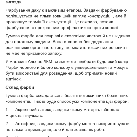
вигляду.
Фарбування даху є важливим етапом. Завдяки фарбуванню
поліпшується не тільки зовнішній вигляд конструкції, , але й
продовжує термін її експлуатації. Це важливо, позаяк
фарбування є прекрасним профілактикою проти корозії.
Гумова фарба для покрівлі є екологічно чистою й не шкідлива
для організму людини. Вона створена без додавання
розчинників органічного типу, не містить токсичних речовин і
не має неприємного запаху.
У магазині Альянс ЛКМ ви зможете підібрати будь-який колір.
Фарби чорного й білого кольору є універсальними та можуть
бути використані для розведення, щоб отримати новий
відтінок.
Склад фарби
Гумова фарба складається з безлічі нетоксичних і безпечних
компонентів. Нижче буде список усіх компонентів цієї фарби:
1. Акриловий латекс, завдяки якому матеріал зберігає
міцність і гнучкість.
2. Антифриз, завдяки якому фарбу можна використовувати
не тільки в приміщенні, але й для зовнішніх робіт.