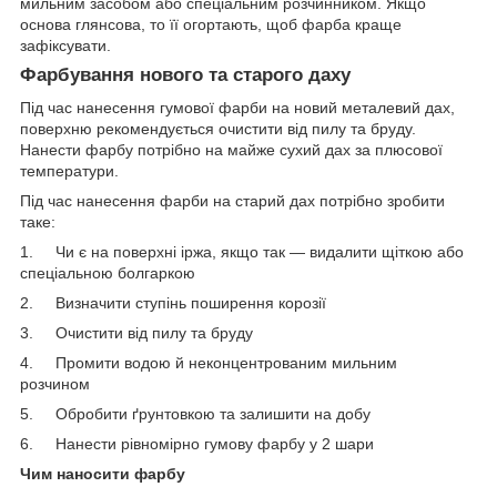
мильним засобом або спеціальним розчинником. Якщо
основа глянсова, то її огортають, щоб фарба краще
зафіксувати.
Фарбування нового та старого даху
Під час нанесення гумової фарби на новий металевий дах,
поверхню рекомендується очистити від пилу та бруду.
Нанести фарбу потрібно на майже сухий дах за плюсової
температури.
Під час нанесення фарби на старий дах потрібно зробити
таке:
1. Чи є на поверхні іржа, якщо так — видалити щіткою або
спеціальною болгаркою
2. Визначити ступінь поширення корозії
3. Очистити від пилу та бруду
4. Промити водою й неконцентрованим мильним
розчином
5. Обробити ґрунтовкою та залишити на добу
6. Нанести рівномірно гумову фарбу у 2 шари
Чим наносити фарбу