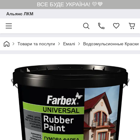
ВСЕ БУДЕ УКРАЇНА! 💛💙
Альянс ЛКМ
Товари та послуги
Емалі
Водоэмульсионные Краски