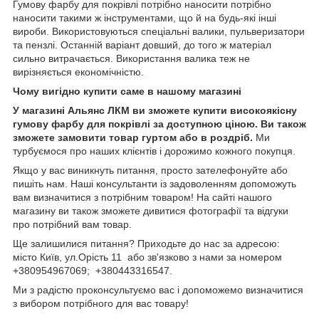
Гумову фарбу для покрівлі потрібно наносити потрібно
наносити такими ж інструментами, що й на будь-які інші
вироби. Використовуються спеціальні валики, пульверизатори
та пензлі. Останній варіант довший, до того ж матеріал
сильно витрачається. Використання валика теж не
вирізняється економічністю.
Чому вигідно купити саме в нашому магазині
У магазині Альянс ЛКМ ви зможете купити високоякісну
гумову фарбу для покрівлі за доступною ціною. Ви також
зможете замовити товар гуртом або в роздріб.
Ми
турбуємося про наших клієнтів і дорожимо кожного покупця.
Якщо у вас виникнуть питання, просто зателефонуйте або
пишіть нам. Наші консультанти із задоволенням допоможуть
вам визначитися з потрібним товаром! На сайті нашого
магазину ви також зможете дивитися фотографії та відгуки
про потрібний вам товар.
Ще залишилися питання? Приходьте до нас за адресою:
місто Київ, ул.Орість 11 або зв'язково з нами за номером
+380954967069; +380443316547.
Ми з радістю проконсультуємо вас і допоможемо визначитися
з вибором потрібного для вас товару!