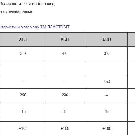
рубозерниста посипка (сланець)
іетиленова плівка
рактеристики матеріалу ТМ ПЛАСТОБІТ
ХПП
ХКП
ЕПП
3,0
4,0
3,0
е
–
–
450
296
296
–
-15
-15
-15
е
+105
+105
+105