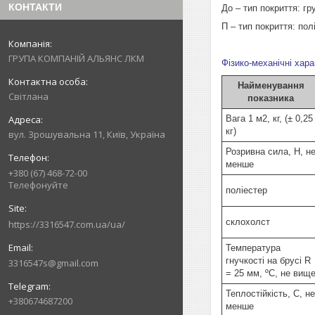
КОНТАКТИ
До – тип покриття: г
П – тип покриття: пол
ГРУПА КОМПАНІЙ АЛЬЯНС ЛКМ
Фізико-механічні ха
Найменування
Світлана
показника
Вага 1 м2, кг, (± 0,25
кг)
вул. Зрошувальна 11, Київ, Україна
Розривна сила, Н, н
менше
+380 (67) 468-72-00
Телефонуйте
поліестер
склохолст
https://3316547.com.ua/ua/
Температура
гнучкості на брусі R
3316547s@gmail.com
= 25 мм, ºС, не вищ
Теплостійкість, С, не
+380674687200
менше