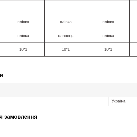
плівка
плівка
плівка
плівка
сланець
плівка
м
10*1
10*1
10*1
и
Україна
я замовлення