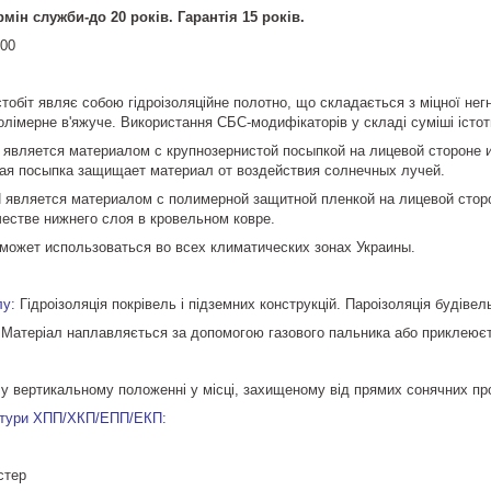
мін служби-до 20 років. Гарантія 15 років.
000
обіт являє собою гідроізоляційне полотно, що складається з міцної негн
олімерне в'яжуче. Використання СБС-модифікаторів у складі суміші істотн
 является материалом с крупнозернистой посыпкой на лицевой стороне и
тая посыпка защищает материал от воздействия солнечных лучей.
 является материалом с полимерной защитной пленкой на лицевой стор
честве нижнего слоя в кровельном ковре.
может использоваться во всех климатических зонах Украины.
лу:
Гідроізоляція покрівель і підземних конструкцій. Пароізоляція будівел
 Матеріал наплавляється за допомогою газового пальника або приклеює
 у вертикальному положенні у місці, захищеному від прямих сонячних пр
атури ХПП/ХКП/ЕПП/ЕКП:
стер