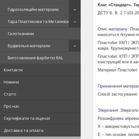
Клас «Стандарт». Тер
Гідроізоляційні матеріали
ДСТУ Б. В. 2.7-101-2
Тара Пластикова та Металева
Опис матеріалу:
Пласт
Склотканини
наноситься бітумно-п
Пластобит ХКП / ЭКП
Будівельні матеріали
ковра. Крупнозернис
Пластобит ХПП / ЭПП
Виготовлення фарби по RAL
конструкций или в ка
Контакти
Материал Пластобит 
Новини
Призначення матеріа
Статті
Спосіб застосування:
Про нас
Зберігання:
Зберігати
Сертифікати та ліцензії
Розшифровка абреві
Х – використовується
Доставка та оплата
Е – тип основи: поліе