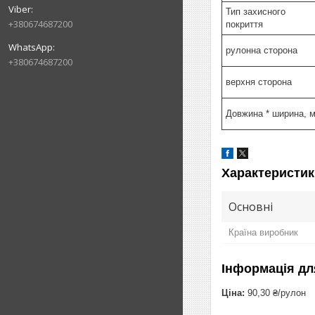
Тип захисного
+380674687200
покриття
рулонна сторона
+380674687200
верхня сторона
Довжина * ширина, 
Характеристик
Основні
Країна виробник
Інформація дл
Ціна:
90,30 ₴/рулон