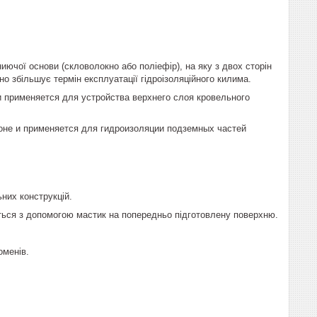
иючої основи (скловолокно або поліефір), на яку з двох сторін
о збільшує термін експлуатації гідроізоляційного килима.
 применяется для устройства верхнего слоя кровельного
оне и применяется для гидроизоляции подземных частей
ьних конструкцій.
ться з допомогою мастик на попередньо підготовлену поверхню.
оменів.