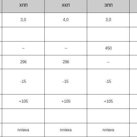
ХПП
ХКП
ЭПП
3,0
4,0
3,0
–
–
450
296
296
–
-15
-15
-15
+105
+105
+105
плівка
плівка
плівка