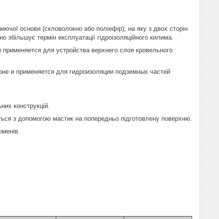
иючої основи (скловолокно або поліефір), на яку з двох сторін
о збільшує термін експлуатації гідроізоляційного килима.
 применяется для устройства верхнего слоя кровельного
оне и применяется для гидроизоляции подземных частей
ьних конструкцій.
ться з допомогою мастик на попередньо підготовлену поверхню.
оменів.