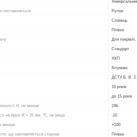
Універсальни
о поставляється
Рулон
Сланець
Плівка
алу
Для покрівлі,
Стандарт
ХКП
Бітумакс
ДСТУ Б. В. 2
10 років
до 15 років
лохолст, Н, не менше
296
ті на брусі R = 25 мм, ºС, не вище
-10
не менше
+100
иття, що наплавляється сторона
Плівка