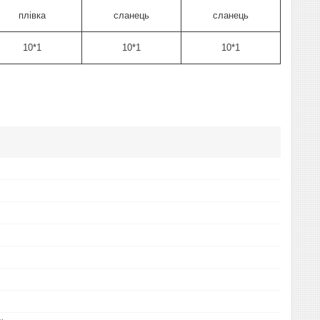
плівка
сланець
сланець
10*1
10*1
10*1