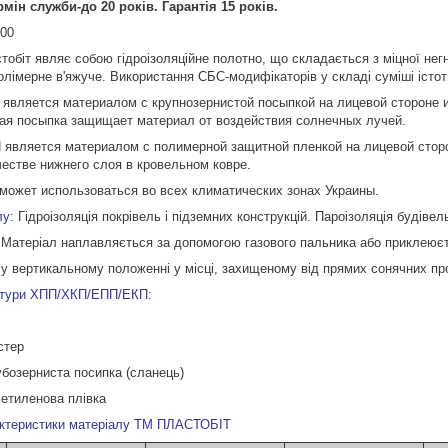
мін служби-до 20 років. Гарантія 15 років.
000
обіт являє собою гідроізоляційне полотно, що складається з міцної негн
олімерне в'яжуче. Використання СБС-модифікаторів у складі суміші істотн
 является материалом с крупнозернистой посыпкой на лицевой стороне и
тая посыпка защищает материал от воздействия солнечных лучей.
 является материалом с полимерной защитной пленкой на лицевой стор
честве нижнего слоя в кровельном ковре.
может использоваться во всех климатических зонах Украины.
лу:
Гідроізоляція покрівель і підземних конструкцій. Пароізоляція будівел
 Матеріал наплавляється за допомогою газового пальника або приклеює
 у вертикальному положенні у місці, захищеному від прямих сонячних пр
атури ХПП/ХКП/ЕПП/ЕКП:
стер
рубозерниста посипка (сланець)
іетиленова плівка
рактеристики матеріалу ТМ ПЛАСТОБІТ