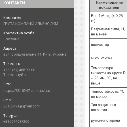
Наименование
КОНТАКТИ
показателя
Вес 1м², кг, (± 0,25
кг)
ГРУПА КОМПАНІЙ АЛЬЯНС ЛКМ
Разрывная сила, Н,
не менее
Світлана
полиэстер
вул. Зрошувальна 11, Київ, Україна
стеклохолст
Температура
+380 (67) 468-72-00
гибкости на брусе R
Телефонуйте
= 25 мм, ºС, не
выше
https://3316547.com.ua/ua/
Теплостойкость, ºС,
не менее
Тип защитного
3316547s@gmail.com
покрытия
рулонна сторона
+380674687200