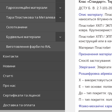
Клас «Стандарт». Тер
Гідроізоляційні матеріали
ДСТУ Б. В. 2.7-101-2
Опис матеріалу:
Пласт
Тара Пластикова та Металева
наноситься бітумно-п
Пластобит ХКП / ЭКП
Склотканини
ковра. Крупнозернис
Будівельні матеріали
Пластобит ХПП / ЭПП
конструкций или в ка
Виготовлення фарби по RAL
Материал Пластобит 
Призначення матеріа
Контакти
Спосіб застосування:
Новини
Зберігання:
Зберігати
Розшифровка абреві
Статті
Х – використовується
Про нас
Е – тип основи: поліе
До – тип покриття: г
Сертифікати та ліцензії
П – тип покриття: пол
Доставка та оплата
Фізико-механічні ха