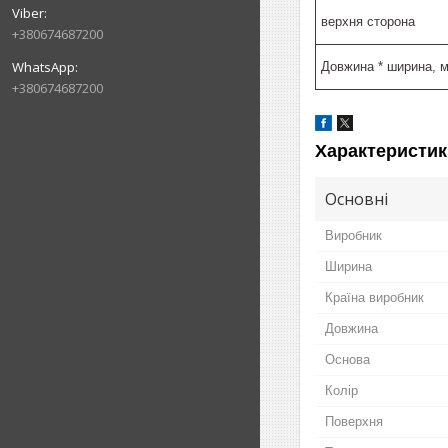
верхня сторона
+380674687200
Довжина * ширина, 
+380674687200
Характеристик
Основні
Виробник
Ширина
Країна виробник
Довжина
Основа
Колір
Поверхня