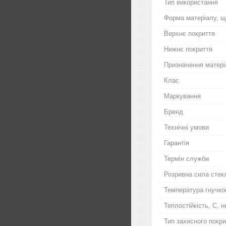
Тип використання
Форма матеріалу, щ
Верхнє покриття
Нижнє покриття
Призначення матері
Клас
Маркування
Бренд
Технічні умови
Гарантія
Термін служби
Розривна сила стек
Температура гнучкос
Теплостійкість, С, 
Тип захисного покр