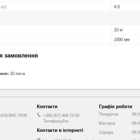
 кг)
4,0
10 кг
1000 мм
я замовлення
ння:
10 пог.м
Графік роботи
Понеділок
09:0
 АЛЬЯНС ЛКМ
+380 (67) 468-72-00
Телефонуйте
Вівторок
09:0
Середа
09:0