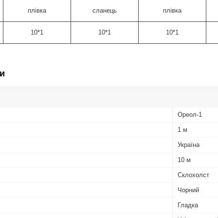
плівка
сланець
плівка
м
10*1
10*1
10*1
и
Ореол-1
1 м
Україна
10 м
Склохолст
Чорний
Гладка