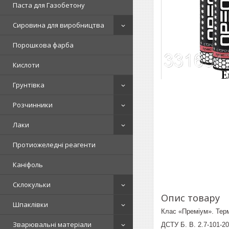
Паста для Газобетону
Сировина для виробництва
Порошкова фарба
Кислоти
Грунтівка
Розчинники
Лаки
Протиожеледні реагенти
Каніфоль
Склокульки
Опис товару
Шпаклівки
Клас «Преміум». Термі
Зварювальні матеріали
ДСТУ Б. В. 2.7-101-2