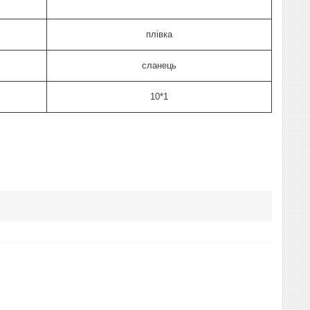
плівка
сланець
10*1