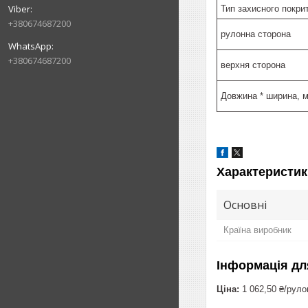
Тип захисного покри
+380674687200
рулонна сторона
+380674687200
верхня сторона
Довжина * ширина, 
Характеристик
Основні
Країна виробник
Інформація дл
Ціна:
1 062,50 ₴/руло