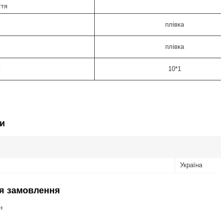
ття
плівка
плівка
м
10*1
и
Україна
я замовлення
н