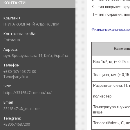
КОНТАКТИ
К – тип покрытия: кр
П – тип покрытия: по
ГРУПА КОМПАНІЙ АЛЬЯНС ЛКМ
Физико-механические
Світлана
Наимено
вул. Зрошувальна 11, Київ, Україна
Вес 1м², кг, (± 0,25 кг
+380 (67) 468-72-00
Толщина, мм (± 0,15
Телефонуйте
Разрывная сила, Н, 
https://3316547.com.ua/ua/
полиэстер
Температура гнучкост
3316547s@gmail.com
вище
Теплостійкість, С, н
+380674687200