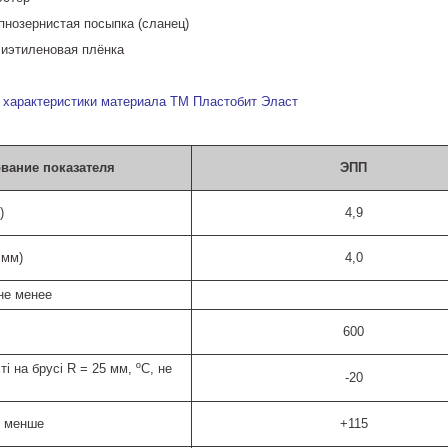
упнозернистая посыпка (сланец)
лиэтиленовая плёнка
 характеристики материала ТМ Пластобит Эласт
вание показателя
ЭПП
)
4,9
 мм)
4,0
не менее
600
і на брусі R = 25 мм, ºС, не
-20
е менше
+115