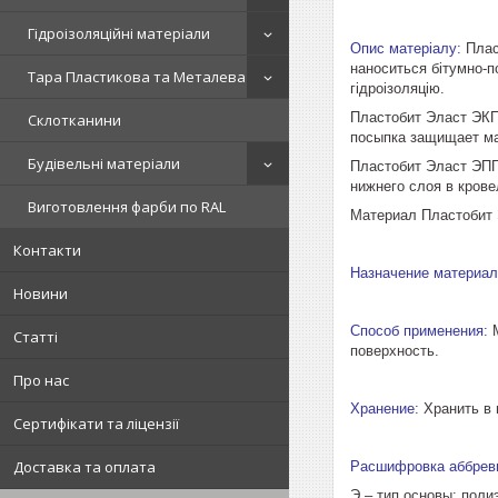
Гідроізоляційні матеріали
Опис матеріалу:
Пласт
наноситься бітумно-п
Тара Пластикова та Металева
гідроізоляцію.
Пластобит Эласт ЭКП
Склотканини
посыпка защищает ма
Будівельні матеріали
Пластобит Эласт ЭПП
нижнего слоя в крове
Виготовлення фарби по RAL
Материал Пластобит 
Контакти
Назначение материал
Новини
Способ применения:
М
Статті
поверхность.
Про нас
Хранение:
Хранить в 
Сертифікати та ліцензії
Доставка та оплата
Расшифровка аббрев
Э – тип основы: поли