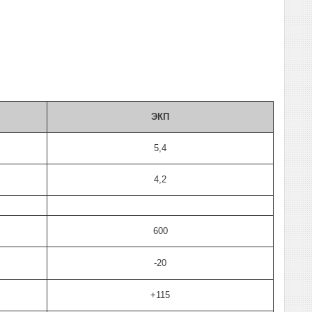
ЭКП
5,4
4,2
600
-20
+115