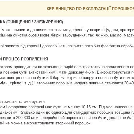
КЕРІВНИЦТВО ПО ЕКСПЛУАТАЦІЇ ПОРОШКО
КА (ОЧИЩЕННЯ / ЗНЕЖИРЕННЯ)
 може привести до появи естетичних дефектів у покритті (удари, кратери 
мічна очистка обов'язкове.Жирні забруднення, такі як жир, масло, мастил
ої захисту від корозії і довговічність покриття потрібно фосфатна оброб
Й ПРОЦЕС РОЗПИЛЕННЯ
атором проводиться на заземлене виріб електростатично зарядженого п
 повинен бути антистатичним і мати довжину 4-5 м. Використовується по
тиск повітря повинно бути 5-6 бар.Електричне напруга повинна бути в меж
ідь, срібло і т. д.) і вторинних порошків напруга повинна становити 20-
 тримати голими руками.
том і офарблює поверхні має бути не менше 10-15 см. Під час нанесення
днаковим і близько один до одного.Для стандартних порошків товщина плі
рез сито 200-300 мкм перероблений порошок повинен бути додано не бі
ені не можна використовувати вторинний порошок.