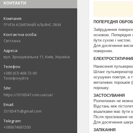
КОНТАКТИ
ПОПЕРЕДНЯ ОБРОБ
ГРУПА КОМПАНІЙ АЛЬЯНС ЛКМ
Забруднення поверхні
основою. Попередня хі
бути сухою і чистою.
Світлана
Для досягнення висок
поверхнях.
вул. Зрошувальна 11, Київ, Україна
ЕЛЕКТРОСТАТИЧНИ
Нанесення пульвериз
Шланг пульверизатора
+380 (67) 468-72-00
осушувач повітря, а 
Телефонуйте
металевих порошків (м
порошку.
https://3316547.com.ua/ua/
ЗАСТОСУВАННЯ
Розпилювач не можна
Відстань між пістоле
3316547s@gmail.com
вішалками має бути о
Після просіювання че
Для досягнення шагр
+380674687200
ЗАПІКАННЯ