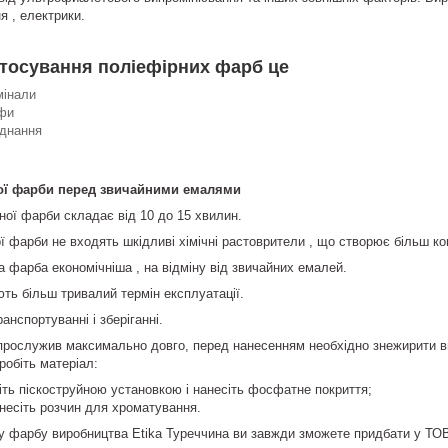
я , електрики.
тосування поліефірних фарб це
мінали
фи
аднання
ої фарби перед звичайними емалями
ної фарби складає від 10 до 15 хвилин.
ї фарби не входять шкідливі хімічні растоврители , що створює більш ко
 фарба економічніша , на відміну від звичайних емалей.
ть більш тривалий термін експлуатації.
анспортуванні і зберіганні.
рослужив максимально довго, перед нанесенням необхідно знежирити вир
робіть матеріал:
тіть піскоструйною установкою і нанесіть фосфатне покриття;
анесіть розчин для хроматування.
 фарбу виробництва Etika Туреччина ви завжди зможете придбати у ТОВ