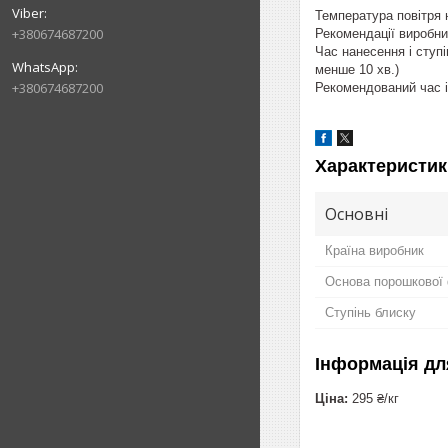
Температура повітря 
+380674687200
Рекомендації виробни
Час нанесення і ступі
менше 10 хв.)
+380674687200
Рекомендований час і
Характеристик
Основні
Країна виробник
Основа порошкової
Ступінь блиску
Інформація дл
Ціна:
295 ₴/кг