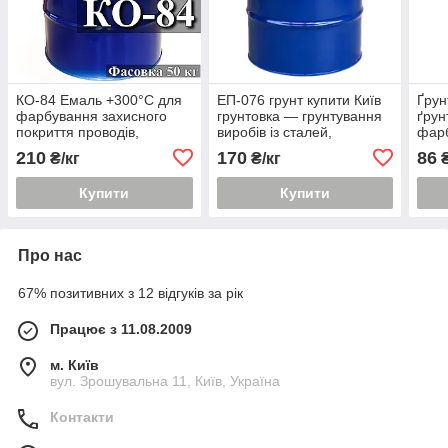
КО-84 Емаль +300°С для
ЕП-076 грунт купити Київ
Ґрун
фарбування захисного
грунтовка — грунтування
ґрун
покриття проводів,
виробів із сталей,
фарб
кабелів, виробів із сталі і
магнієвих і титанових
дер
210
170
86
₴/кг
₴/кг
₴
алюмінієвих сплавів
сплавів
Купити
Купити
Про нас
67% позитивних з 12 відгуків за рік
Працює з 11.08.2009
м. Київ
вул. Зрошувальна 11, Київ, Україна
Контакти