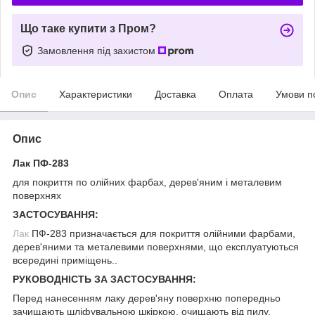
Що таке купити з Пром?
Замовлення під захистом
Опис
Характеристики
Доставка
Оплата
Умови п
Опис
Лак ПФ-283
для покриття по олійних фарбах, дерев'яним і металевим
поверхнях
ЗАСТОСУВАННЯ:
Лак
ПФ-283 призначається для покриття олійними фарбами,
дерев'яними та металевими поверхнями, що експлуатуються
всередині приміщень..
РУКОВОДНІСТЬ ЗА ЗАСТОСУВАННЯ:
Перед нанесенням лаку дерев'яну поверхню попередньо
зачищають шліфувальною шкіркою, очищають від пилу,