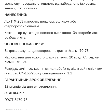
металеву поверхню очищають від забруднень (жирових,
інших), іржі, окалини.
НАНЕСЕННЯ:
Лак ПФ-283 наносять пензлем, валиком або
фарборозпилювачем.
Кожен шар сушать до повного висихання. За потреби лак
розбавляють.
ОСНОВНІ ПОКАЗНИКИ:
Витрата лаку на одношарове покриття г/кв. м. 70-75
Час сушіння для кожного шару за темп. 20 град. С, год, не
більш ніж... 36
Розріджувачі... сольвент, ксилол або їх суміш з вайт-спіритом
(нефрас С4-155/200) у співвідношенні 1:1
ГАРАНТІЙНИЙ ЗРОК ЗБЕРІГАННЯ:
12 місяців від дня виготовлення.
СТАНДАРТ:
ГОСТ 5470-75
Приховати