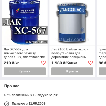
Лак ХC-567 для
Лак 2100 Байлак акрил-
Ґрун
тимчасового захисту
полірутановий для
фарб
дерев'яних, пластмасових
дерев'яних поверхонь
дере
і металевих поверхонь
вікна, рами, перила,
покр
210
1 980
86
₴/кг
₴/банка
₴
даху.2 л.
Купити
Купити
Про нас
67% позитивних з 12 відгуків за рік
Працює з 11.08.2009