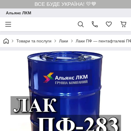
ВСЕ БУДЕ УКРАЇНА! 💛💙
Альянс ЛКМ
Товари та послуги
Лаки
Лаки ПФ — пентафталеві ПФ