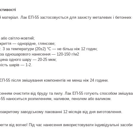
стивості
 матеріал. Лак ЕП-55 застосовується для захисту металевих і бетонних 
 або світло-жовтий;
окриття — однорідне, глянсове;
. 3 за температури (20±2) °C — не більш ніж 12 годин;
 за одношарового нанесення — 120-150 г/м2
щина одного шару — 20-25 мкм;
кість шарів — 1-2.
ЕП-55 після змішування компонентів не менш ніж 24 години.
енням очистити від бруду та пилу. Лак ЕП-55 готують способом змішува
-55 наноситься розпиленням, наливом, пензлем або валиком.
незакритому заводському пакованні 12 місяців від дня виготовлення.
егти від вогню! Під час нанесення використовувати індивідуальні засоби