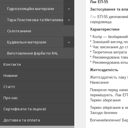
Лак ЕП-55
Гідроізоляційні матеріали
Застосування та вла
Лак
ЕП-55 двопаковий
Тара Пластикова та Металева
середовища.
Характеристики
Склотканини
* Колір — безбарвний
Будівельні матеріали
* Зовнішній вигляд п
* Час висихання до ст
* Теоретична витрата
Виготовлення фарби по RAL
* Рекомендована тов
* Рекомендована кіль
Контакти
Життєздатність
Новини
Життєздатність лаку 
Нанесення
Статті
Поверхня перед нанес
перемішують. Лак ЕП
Про нас
Термін зберігання
Термін зберігання в 
Сертифікати та ліцензії
Заходи безпеки
Доставка та оплата
Вогненебезпечно! Бер