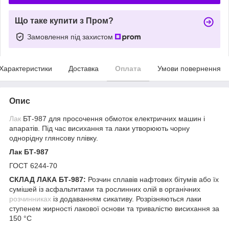
Що таке купити з Пром?
Замовлення під захистом
Характеристики
Доставка
Оплата
Умови повернення
Опис
Лак
БТ-987 для просочення обмоток електричних машин і
апаратів. Під час висихання та лаки утворюють чорну
однорідну глянсову плівку.
Лак БТ-987
ГОСТ 6244-70
СКЛАД ЛАКА БТ-987:
Розчин сплавів нафтових бітумів або їх
сумішей із асфальтитами та рослинних олій в органічних
розчинниках
із додаванням сикативу. Розрізняються лаки
ступенем жирності лакової основи та тривалістю висихання за
150 °C