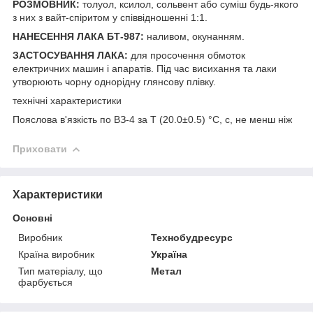
РОЗМОВНИК:
толуол, ксилол, сольвент або суміш будь-якого
з них з вайт-спіритом у співвідношенні 1:1.
НАНЕСЕННЯ ЛАКА БТ-987:
наливом, окунанням.
ЗАСТОСУВАННЯ ЛАКА:
для просочення обмоток
електричних машин і апаратів. Під час висихання та лаки
утворюють чорну однорідну глянсову плівку.
технічні характеристики
Пояслова в'язкість по ВЗ-4 за Т (20.0±0.5) °C, c, не менш ніж
Приховати
Характеристики
Основні
Виробник
Технобудресурс
Країна виробник
Україна
Тип матеріалу, що
Метал
фарбується