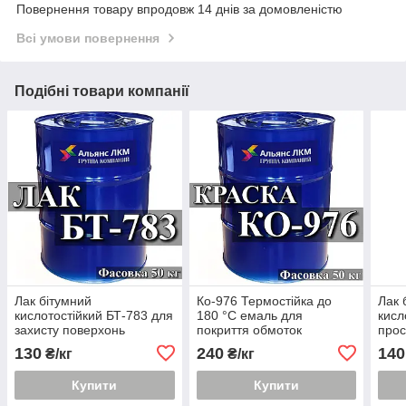
Повернення товару впродовж 14 днів за домовленістю
Всі умови повернення
Подібні товари компанії
Лак бітумний
Ко-976 Термостійка до
Лак 
кислотостійкий БТ-783 для
180 °C емаль для
кисл
захисту поверхонь
покриття обмоток
прос
акумуляторів і їх деталей
електричних машин
обмо
130
240
140
₴/кг
₴/кг
від дії
маши
Купити
Купити