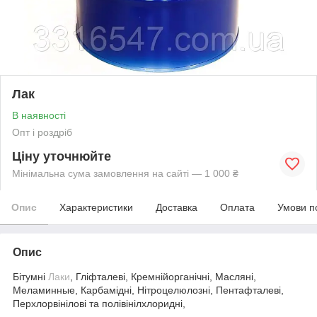
Лак
В наявності
Опт і роздріб
Ціну уточнюйте
Мінімальна сума замовлення на сайті — 1 000 ₴
Опис
Характеристики
Доставка
Оплата
Умови п
Опис
Бітумні
Лаки
, Гліфталеві, Кремнійорганічні, Масляні,
Меламинные, Карбамідні, Нітроцелюлозні, Пентафталеві,
Перхлорвінілові та полівінілхлоридні,