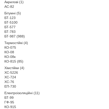
Акрилові (1)
АС-82
Бітумні (5)
БТ-123
БТ-5100
БТ-577
БТ-783
БТ-987 (988)
Термостійкі (4)
КО-075
КО-08
КО-08к
КО-815 (85)
Хімстійки (4)
ХС-5226
ХС-724
ХС-76
ЕП-730
Електроізоляційні (11)
БТ-99
ГФ-95
КО-915