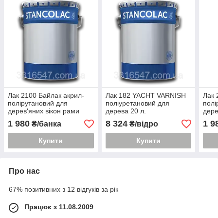
Лак 2100 Байлак акрил-
Лак 182 YACHT VARNISH
Лак 
полірутановий для
поліуретановий для
полі
дерев'яних вікон рами
дерева 20 л.
дере
садових меблів,
вікн
1 980
8 324
1 9
₴/банка
₴/відро
дерев'яних човнів.2 л.
даху
Купити
Купити
Про нас
67% позитивних з 12 відгуків за рік
Працює з 11.08.2009