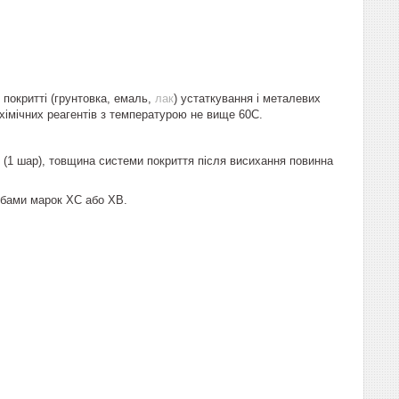
покритті (грунтовка, емаль,
лак
) устаткування і металевих
х хімічних реагентів з температурою не вище 60С.
6 (1 шар), товщина системи покриття після висихання повинна
рбами марок ХС або ХВ.