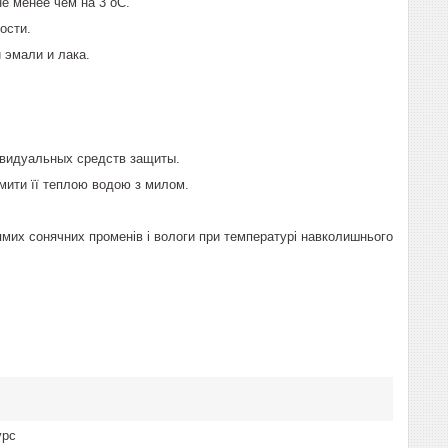
е менее чем на 3 оС.
ости.
 эмали и лака.
ивидуальных средств защиты.
омити її теплою водою з милом.
рямих сонячних променів і вологи при температурі навколишнього
урс