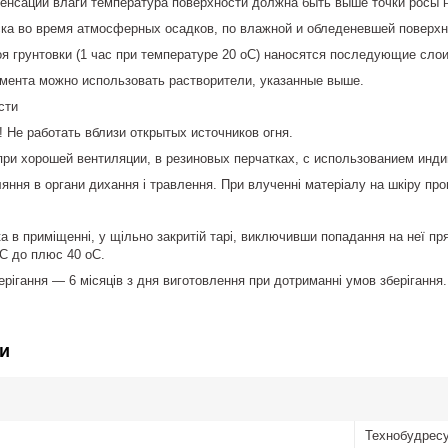
енсации влаги температура поверхности должна быть выше точки росы н
ска во время атмосферных осадков, по влажной и обледеневшей поверхн
 грунтовки (1 час при температуре 20 оС) наносятся последующие слои
мента можно использовать растворители, указанные выше.
сти
 Не работать вблизи открытых источников огня.
при хорошей вентиляции, в резиновых перчатках, с использованием инд
яння в органи дихання і травлення. При влученні матеріалу на шкіру пр
ка в приміщенні, у щільно закритій тарі, виключивши попадання на неї п
оС до плюс 40 оС.
ерігання — 6 місяців з дня виготовлення при дотриманні умов зберігання.
и
Технобудрес