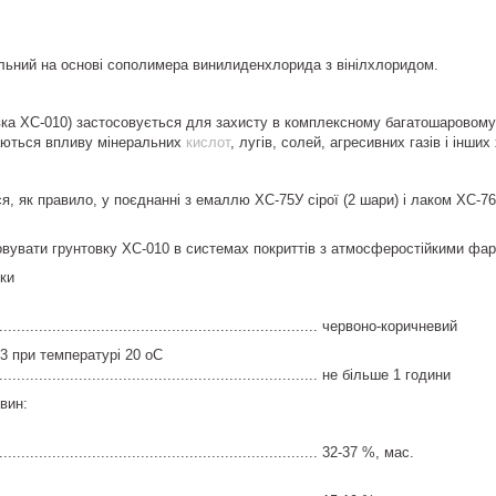
льний на основі сополимера винилиденхлорида з вінілхлоридом.
вка ХС-010) застосовується для захисту в комплексному багатошаровому 
даються впливу мінеральних
кислот
, лугів, солей, агресивних газів і інши
я, як правило, у поєднанні з емаллю ХС-75У сірої (2 шари) і лаком ХС-7
вувати грунтовку ХС-010 в системах покриттів з атмосферостійкими фа
ики
........................................................................... червоно-коричневий
 3 при температурі 20 оС
........................................................................... не більше 1 години
вин:
.......................................................................... 32-37 %, мас.