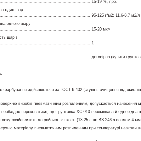
.......................................................................... 15-19 %, про.
на один шар
........................................................................... 95-125 г/м2; 11,6-8,7 м2/л
на одного шару
.......................................................................... 15-20 мкм
сть шарів
........................................................................ 1
.............................................................................. договірна (ку
А.
до фарбування здійснюється за ГОСТ 9.402 (ступінь очищення від окислів
поверхню виробів пневматичним розпиленням, допускається нанесення ме
необхідно переконатися, що грунтовка ХС-010 перемішана й однорідна по
товку розбавляють до робочої в'язкості (13-25 с по ВЗ-246 з соплом 4 мм
верхню матеріалу пневматичним розпиленням при температурі навколишньог
.