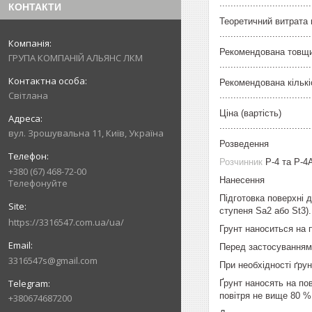
...............................
КОНТАКТИ
Теоретичний витрата 
..............................
Рекомендована товщи
ГРУПА КОМПАНІЙ АЛЬЯНС ЛКМ
...............................
Рекомендована кількі
Світлана
.................................
Ціна (вартість)
...........................
вул. Зрошувальна 11, Київ, Україна
Розведення
Розчинник
Р-4 та Р-4
+380 (67) 468-72-00
Нанесення
Телефонуйте
Підготовка поверхні 
ступеня Sa2 або St3).
https://3316547.com.ua/ua/
Грунт наноситься на 
Перед застосуванням 
3316547s@gmail.com
При необхідності ґрун
Ґрунт наносять на по
повітря не вище 80 %
+380674687200