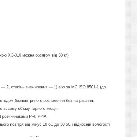
пити грунтовкою ХС-010 можна обсягом від 50 кг)
 — 2, ступінь знежирення — 1) або за МС ISO 8501-1 (до
тодом безповітряного розпилення без нагрівання.
 всьому об'єму тарного місця.
) розчинниками Р-4, Р-4А.
о повітря від мінус 10 оС до 30 оС і відносній вологості