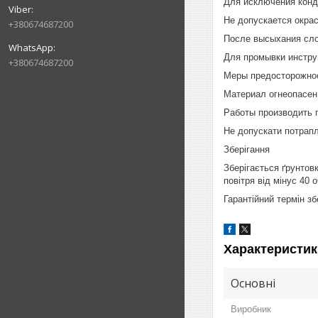
Для исключения конд
Не допускается окра
+380674687200
После высыхания слоя
Для промывки инстру
+380674687200
Меры предосторожно
Материал огнеопасен!
Работы производить 
Не допускати потрапл
Зберігання
Зберігається ґрунтов
повітря від мінус 40 
Гарантійний термін зб
Характеристик
Основні
Виробник