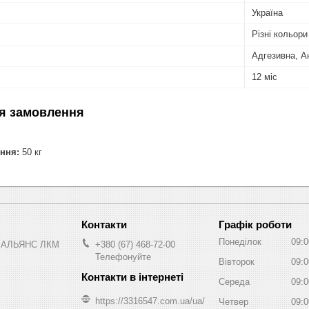
Україна
Різні кольори
Адгезивна, А
12 міс
я замовлення
ння:
50 кг
Графік роботи
Понеділок
09:0
 АЛЬЯНС ЛКМ
+380 (67) 468-72-00
Телефонуйте
Вівторок
09:0
Середа
09:0
https://3316547.com.ua/ua/
Четвер
09:0