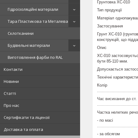
Грунтовка ХС-010
Гідроізоляційні матеріали
Тип продукції
Матеріал однопакува
Тара Пластикова та Металева
Застосування
Склотканини
Грунт ХС-010 (грунто
конструкцій, що під
Будівельні матеріали
Опис
ХС-010 застосовуєтьс
Виготовлення фарби по RAL
бути 85-110 мкм.
Контакти
Допускається застосо
Технічні характерист
Новини
Колір
..............................
Статті
Час висихання до ст.
..............................
Про нас
Частка нелетких речо
Сертифікати та ліцензії
- по масі
...............................
Доставка та оплата
- за обсягом