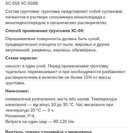
ХС-558 ХС-558В.
Состав грунтовки: грунтовка представляет собой суспензию
пигментов в растворе сополимера винилхлорида с
винилиденхлоридом в органических растворителях.
Способ применения грунтовки ХС-04:
Окрашиваемая поверхность должна быть сухой,
предварительно очищена от пыли, жировых и других
загрязнений, ржавчины, окалины, обезжирена.
Схема окраски:
наносят в один слой. Перед применением грунтовку
тщательно перемешивают и при необходимости разбавляют
растворителями в количестве не более 15% от массы
грунтовки.
Нанесение:
пневматичне розпилення, кисть або налив. Температура
нанесення — від мінус 10 до 30 °С. Час висихання при
температурі 20 °С — 3 ч.
Розчинник: Р-4.
Витрата на один шар — 90-120 г/м.
Вартість товару уточнюйте у менеджера.