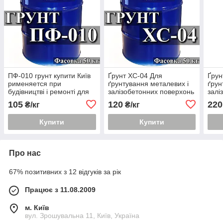
ПФ-010 грунт купити Київ
Ґрунт ХС-04 Для
Ґрун
рименяется при
ґрунтування металевих і
ґрун
будівництві і ремонті для
залізобетонних поверхонь
залі
грунтування
105
120
220
₴/кг
₴/кг
Купити
Купити
Про нас
67% позитивних з 12 відгуків за рік
Працює з 11.08.2009
м. Київ
вул. Зрошувальна 11, Київ, Україна