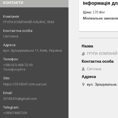
КОНТАКТИ
Інформація дл
Ціна:
170 ₴/кг
Мінімальне замовле
ГРУПА КОМПАНІЙ АЛЬЯНС ЛКМ
Світлана
вул. Зрошувальна 11, Київ, Україна
ГРУПА КОМПАНІЙ
+380 (67) 468-72-00
Телефонуйте
Світлана
https://3316547.com.ua/ua/
вул. Зрошувальна 1
3316547s@gmail.com
+380674687200