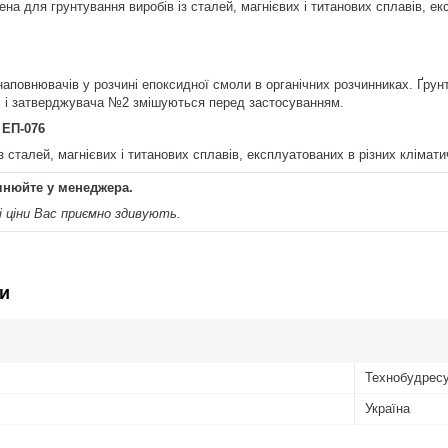
на для грунтування виробів із сталей, магнієвих і титанових сплавів, ек
 наповнювачів у розчині епоксидної смоли в органічних розчинниках. Ґру
і і затверджувача №2 змішуються перед застосуванням.
 ЕП-076
із сталей, магнієвих і титанових сплавів, експлуатованих в різних клі
чнюйте у менеджера.
ціни Вас приємно здивують.
и
Технобудрес
Україна