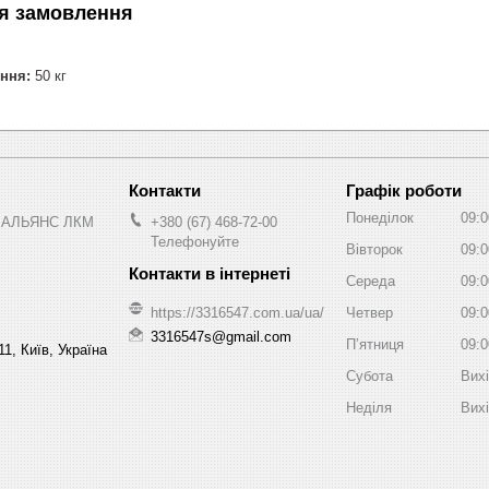
я замовлення
ння:
50 кг
Графік роботи
Понеділок
09:0
 АЛЬЯНС ЛКМ
+380 (67) 468-72-00
Телефонуйте
Вівторок
09:0
Середа
09:0
https://3316547.com.ua/ua/
Четвер
09:0
3316547s@gmail.com
Пʼятниця
09:0
1, Київ, Україна
Субота
Вих
Неділя
Вих