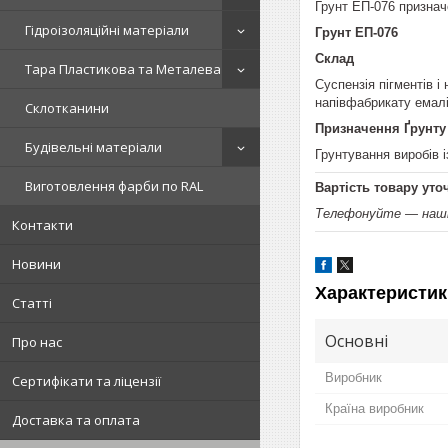
Грунт ЕП-076 призначе
Гідроізоляційні матеріали
Грунт ЕП-076
Склад
Тара Пластикова та Металева
Суспензія пігментів і
напівфабрикату емал
Склотканини
Призначення Ґрунту
Будівельні матеріали
Грунтування виробів 
Виготовлення фарби по RAL
Вартість товару уто
Телефонуйте — наші 
Контакти
Новини
Характеристик
Статті
Основні
Про нас
Виробник
Сертифікати та ліцензії
Країна виробник
Доставка та оплата