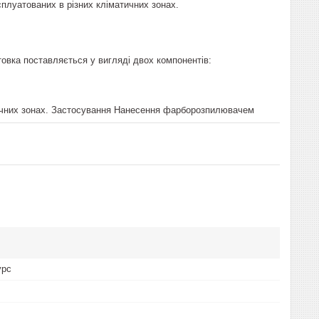
сплуатованих в різних кліматичних зонах.
нтовка поставляється у вигляді двох компонентів:
матичних зонах. Застосування Нанесення фарборозпилювачем
урс