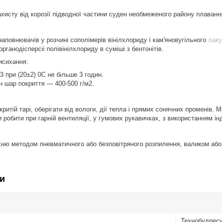
хисту від корозії підводної частини суден необмеженого району плаванн
 наповнювачів у розчині сополімерів вінілхлориду і кам'яновугільного
лаку
ганодісперсіі полівінілхлориду в суміші з бентонітів.
исихання:
3 при (20±2) 0С не більше 3 годин.
н шар покриття — 400-500 г/м2.
критій тарі, оберігати від вологи, дії тепла і прямих сонячних променів.
 робити при гарній вентиляції, у гумових рукавичках, з використанням ін
ню методом пневматичного або безповітряного розпилення, валиком або 
и
Технобудрес