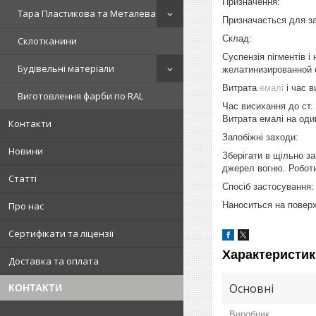
Призначення:
Тара Пластикова та Металева
Призначається для за
Склад:
Склотканини
Суспензія пігментів і
Будівельні матеріали
желатинизированной ор
Витрата
емалі
і час в
Виготовлення фарби по RAL
Час висихання до ст. 
Витрата емалі на оди
Контакти
Запобіжні заходи:
Новини
Зберігати в щільно за
джерел вогню. Роботи
Статті
Спосіб застосування:
Наноситься на поверх
Про нас
Сертифікати та ліцензії
Характеристик
Доставка та оплата
Основні
КОНТАКТИ
Виробник