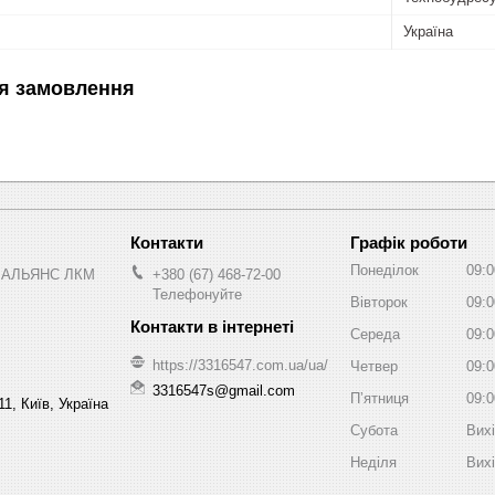
Україна
я замовлення
Графік роботи
Понеділок
09:0
 АЛЬЯНС ЛКМ
+380 (67) 468-72-00
Телефонуйте
Вівторок
09:0
Середа
09:0
https://3316547.com.ua/ua/
Четвер
09:0
3316547s@gmail.com
Пʼятниця
09:0
1, Київ, Україна
Субота
Вих
Неділя
Вих