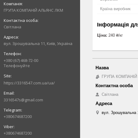
Країна виробник
ГРУПА КОМПАНІЙ АЛЬЯНС ЛКМ
Інформація дл
Світлана
Ціна:
240 ₴/кг
вул. Зрошувальна 11, Київ, Україна
+380 (67) 468-72-00
Телефонуйте
ГРУПА КОМПАНІЙ
https://3316547.com.ua/ua/
Світлана
3316547s@gmail.com
вул. Зрошувальна 1
+380674687200
+380674687200