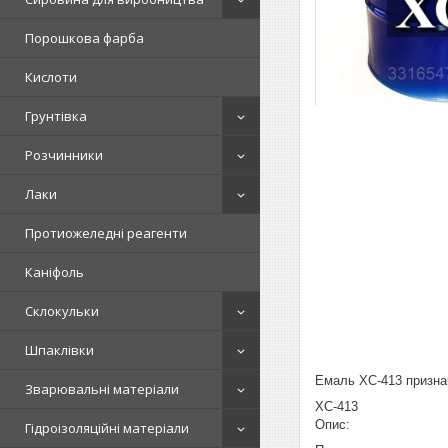
Порошкова фарба
Кислоти
Грунтівка
Розчинники
Лаки
Протиожеледні реагенти
Каніфоль
Склокульки
Шпаклівки
Емаль ХС-413 признач
Зварювальні матеріали
ХС-413
Опис:
Гідроізоляційні матеріали