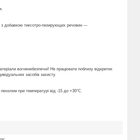
я.
з добавкою тиксотро-пизирующих речовин —
 Матеріали вогненебезпечні! Не працювати поблизу відкритих
дивідуальних засобів захисту.
пензлем при температурі від -15 до +30°С.
урс