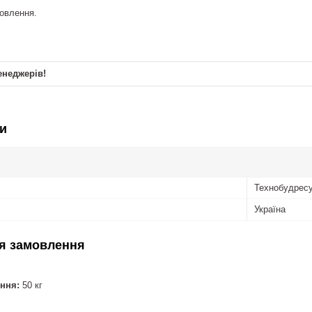
товлення.
енеджерів!
и
Технобудрес
Україна
я замовлення
ння:
50 кг