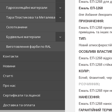
Емаль ЕП-1268 для до
Гідроізоляційні матеріали
Емаль ЕП-1268
для додання декорат
Тара Пластикова та Металева
ПРИЗНАЧЕННЯ:
Склотканини
Емаль ЕП-1268 призна
приміщень та інших п
Будівельні матеріали
ТИП:
Новий атмосферостійк
Виготовлення фарби по RAL
ОСОБЛИВІ ВЛАСТИВ
Контакти
Емаль ЕП-1268 відрізн
Емаль ЕП-1268 стійка
Новини
КОЛІР:
Статті
Білий, блакитний, чер
РОЗЧИННИК
:
Про нас
Емаль ЕП-1268 при н
Сертифікати та ліцензії
НАНЕСЕННЯ:
Емаль ЕП-1268 нанос
Доставка та оплата
ГАРАНТІЙНИЙ ТЕРМІ