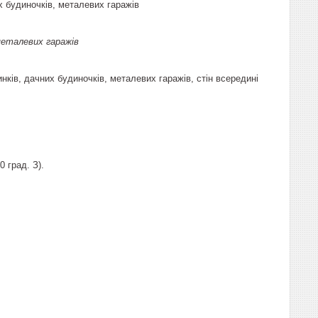
 будиночків, металевих гаражів
металевих гаражів
ів, дачних будиночків, металевих гаражів, стін всередині
 град. З).