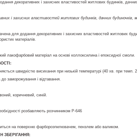
дання декоративних і захисних властивостей житлових будинків, дачних
ивних і захисних властивостей житлових будинків, дачних будиночків, 
чена для додання декоративних і захисних властивостей житлових будинк
ористих матеріалів.
ий лакофарбовий матеріал на основі коллоксилина і епоксидної смоли.
ОСТІ:
яється швидкістю висихання при низькій температурі (40 хв. при темп. 20
 до заморожування і відтавання.
воний, коричневий, синій.
еобхідності розбавляють розчинником Р-646
иться на поверхню фарборозпилювачем, пензлем або валиком.
Н ЗБЕРІГАННЯ: