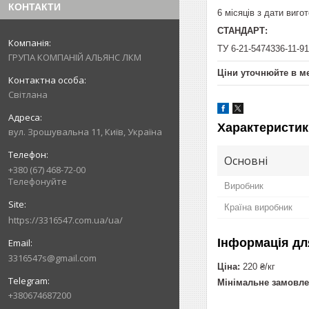
КОНТАКТИ
6 місяців з дати виго
СТАНДАРТ:
ТУ 6-21-5474336-11-91
ГРУПА КОМПАНІЙ АЛЬЯНС ЛКМ
Ціни уточнюйте в м
Світлана
Характеристик
вул. Зрошувальна 11, Київ, Україна
Основні
+380 (67) 468-72-00
Телефонуйте
Виробник
Країна виробник
https://3316547.com.ua/ua/
Інформація дл
3316547s@gmail.com
Ціна:
220 ₴/кг
Мінімальне замовле
+380674687200