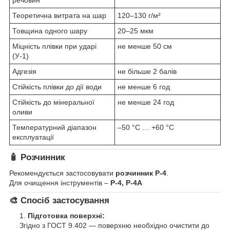
Теоретична витрата на шар
120–130 г/м²
Товщина одного шару
20–25 мкм
Міцність плівки при ударі
не менше 50 см
(У-1)
Адгезія
не більше 2 балів
Стійкість плівки до дії води
не менше 6 год
Стійкість до мінеральної
не менше 24 год
оливи
Температурний діапазон
–50 °C … +60 °C
експлуатації
🧴
Розчинник
Рекомендується застосовувати
розчинник Р-4
.
Для очищення інструментів –
Р-4, Р-4А
🎨
Спосіб застосування
Підготовка поверхні:
Згідно з ГОСТ 9.402 — поверхню необхідно очистити до