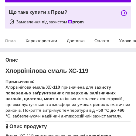
Що таке купити з Пром?
Замовлення під захистом
Опис
Характеристики
Доставка
Оплата
Умови п
Опис
Хлорвінілова емаль ХС-119
Призначення:
Хлорвінілова емаль
ХС-119
призначена для
захисту
попередньо заґрунтованих поверхонь залізничних
вагонів, цистерн, мостів
та інших металевих конструкцій,
що експлуатуються в атмосферних умовах різних кліматичних
районів. Покриття витримує температури від
–50 °C до +60
°C
, забезпечуючи надійний антикорозійний захист металу.
🧪
Опис продукту
Емаль ХС-119 виготовляється на основі
сополімеру