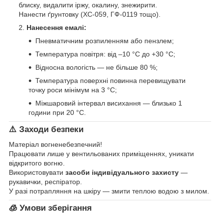
блиску, видалити іржу, окалину, знежирити.
Нанести ґрунтовку (ХС-059, ГФ-0119 тощо).
Нанесення емалі:
Пневматичним розпиленням або пензлем;
Температура повітря: від –10 °C до +30 °C;
Відносна вологість — не більше 80 %;
Температура поверхні повинна перевищувати
точку роси мінімум на 3 °C;
Міжшаровий інтервал висихання — близько 1
години при 20 °C.
⚠️
Заходи безпеки
Матеріал вогненебезпечний!
Працювати лише у вентильованих приміщеннях, уникати
відкритого вогню.
Використовувати
засоби індивідуального захисту
—
рукавички, респіратор.
У разі потрапляння на шкіру — змити теплою водою з милом.
🧊
Умови зберігання