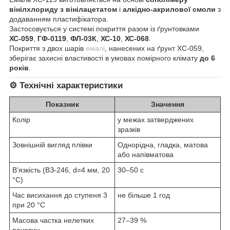
вінілхлориду з вінілацетатом
і
алкідно-акрилової смоли
з
додаванням пластифікатора.
Застосовується у системі покриття разом із ґрунтовками
ХС-059
,
ГФ-0119
,
ФЛ-03К
,
ХС-10
,
ХС-068
.
Покриття з двох шарів
емалі
, нанесених на ґрунт ХС-059,
зберігає захисні властивості в умовах помірного клімату
до 6
років
.
⚙️
Технічні характеристики
Показник
Значення
Колір
у межах затверджених
зразків
Зовнішній вигляд плівки
Однорідна, гладка, матова
або напівматова
В’язкість (ВЗ-246, d=4 мм, 20
30–50 с
°C)
Час висихання до ступеня 3
не більше 1 год
при 20 °C
Масова частка нелетких
27–39 %
речовин