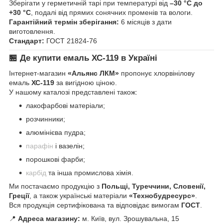
Зберігати у герметичній тарі при температурі від
–30 °C до
+30 °C
, подалі від прямих сонячних променів та вологи.
Гарантійний термін зберігання:
6 місяців з дати
виготовлення.
Стандарт:
ГОСТ 21824-76
🏪
Де купити емаль ХС-119 в Україні
Інтернет-магазин
«Альянс ЛКМ»
пропонує хлорвінілову
емаль
ХС-119
за вигідною ціною.
У нашому каталозі представлені також:
лакофарбові матеріали;
розчинники;
алюмінієва пудра;
парафін
і вазелін;
порошкові фарби;
карбід
та інша промислова хімія.
Ми постачаємо продукцію з
Польщі, Туреччини, Словенії,
Греції
, а також українські матеріали
«Технобудресурс»
.
Вся продукція сертифікована та відповідає вимогам
ГОСТ
.
📍
Адреса магазину:
м. Київ, вул. Зрошувальна, 15