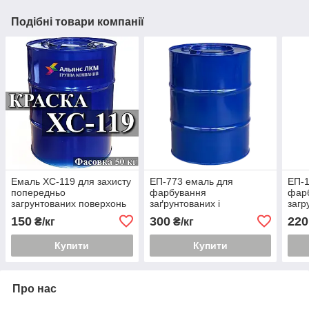
Подібні товари компанії
Емаль ХС-119 для захисту
ЕП-773 емаль для
ЕП-1
попередньо
фарбування
фар
загрунтованих поверхонь
заґрунтованих і
загр
залізничних вагонів,
незаґрунтованих
купи
150
300
220
₴/кг
₴/кг
цистерн
металевих поверхонь
купити Київ
Купити
Купити
Про нас