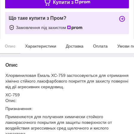
Купити з
Що таке купити з Пром?
Замовлення під захистом
Опис
Характеристики
Доставка
Оплата
Умови п
Опис
Хлорвиниловая Емаль ХС-759 застосовуються для отримання
хімічно стійкого лакофарбового покриття для захисту поверхні
від дії агресивних середовищ.
ХС-759
Опис:
Призначення:
Применяются для получения химически стойкого
лакокрасочного покрытия для защиты поверхности от
воздействия агрессивных сред щелочного и кислого
характера.