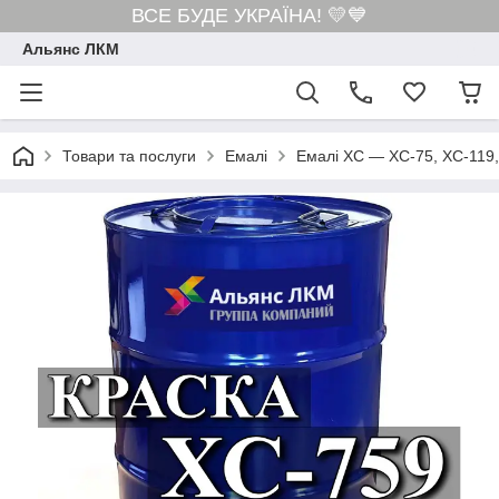
ВСЕ БУДЕ УКРАЇНА! 💛💙
Альянс ЛКМ
Товари та послуги
Емалі
Емалі ХС — ХС-75, ХС-119,