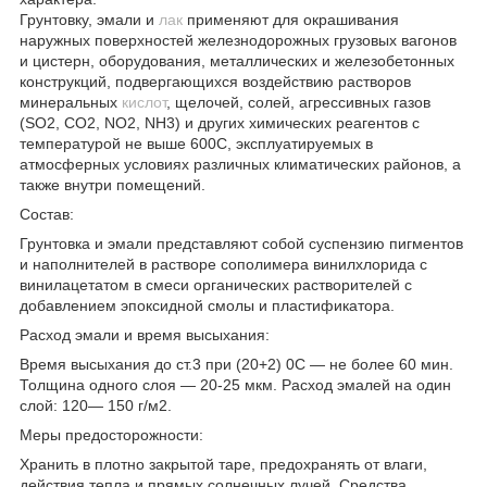
Грунтовку, эмали и
лак
применяют для окрашивания
наружных поверхностей железнодорожных грузовых вагонов
и цистерн, оборудования, металлических и железобетонных
конструкций, подвергающихся воздействию растворов
минеральных
кислот
, щелочей, солей, агрессивных газов
(SO2, CO2, NO2, NH3) и других химических реагентов с
температурой не выше 600С, эксплуатируемых в
атмосферных условиях различных климатических районов, а
также внутри помещений.
Состав:
Грунтовка и эмали представляют собой суспензию пигментов
и наполнителей в растворе сополимера винилхлорида с
винилацетатом в смеси органических растворителей с
добавлением эпоксидной смолы и пластификатора.
Расход эмали и время высыхания:
Время высыхания до ст.3 при (20+2) 0С — не более 60 мин.
Толщина одного слоя — 20-25 мкм. Расход эмалей на один
слой: 120— 150 г/м2.
Меры предосторожности:
Хранить в плотно закрытой таре, предохранять от влаги,
действия тепла и прямых солнечных лучей. Средства