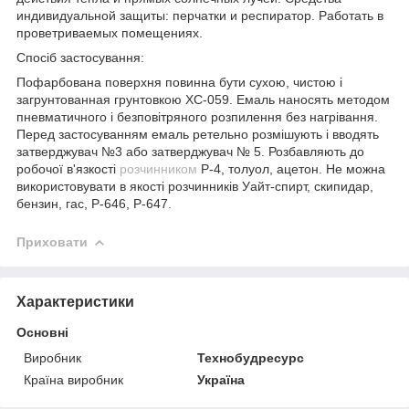
индивидуальной защиты: перчатки и респиратор. Работать в
проветриваемых помещениях.
Спосіб застосування:
Пофарбована поверхня повинна бути сухою, чистою і
загрунтованная грунтовкою ХС-059. Емаль наносять методом
пневматичного і безповітряного розпилення без нагрівання.
Перед застосуванням емаль ретельно розмішують і вводять
затверджувач №3 або затверджувач № 5. Розбавляють до
робочої в'язкості
розчинником
Р-4, толуол, ацетон. Не можна
використовувати в якості розчинників Уайт-спирт, скипидар,
бензин, гас, Р-646, Р-647.
Приховати
Характеристики
Основні
Виробник
Технобудресурс
Країна виробник
Україна