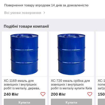
Повернення товару впродовж 14 днів за домовленістю
Всі умови повернення
Подібні товари компанії
ХС-1169 емаль для
ХС-720 емаль срібна для
ХС-1
зовнішніх і внутрішніх
зовнішніх і внутрішніх
поп
робіт із металу, дерева,
робіт із металу купити Київ
заґр
цегли та бетону купити
купи
240
200
150
₴/кг
₴/кг
Київ
Купити
Купити