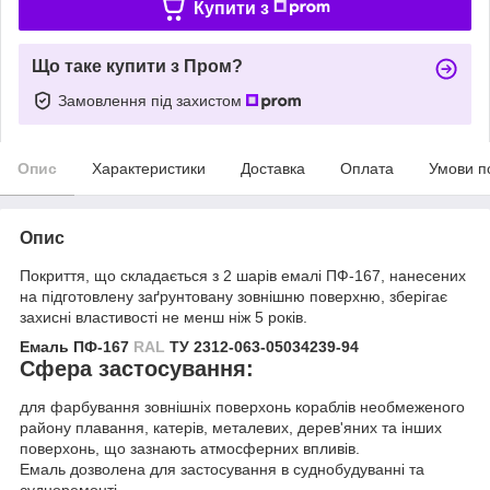
Купити з
Що таке купити з Пром?
Замовлення під захистом
Опис
Характеристики
Доставка
Оплата
Умови п
Опис
Покриття, що складається з 2 шарів емалі ПФ-167, нанесених
на підготовлену заґрунтовану зовнішню поверхню, зберігає
захисні властивості не менш ніж 5 років.
Емаль ПФ-167
RAL
ТУ 2312-063-05034239-94
Сфера застосування:
для фарбування зовнішніх поверхонь кораблів необмеженого
району плавання, катерів, металевих, дерев'яних та інших
поверхонь, що зазнають атмосферних впливів.
Емаль дозволена для застосування в суднобудуванні та