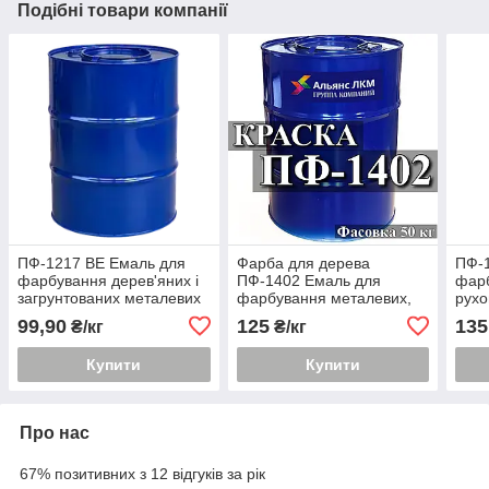
Подібні товари компанії
ПФ-1217 ВЕ Емаль для
Фарба для дерева
ПФ-
фарбування дерев'яних і
ПФ-1402 Емаль для
фарб
загрунтованих металевих
фарбування металевих,
рухо
поверхонь
дерев'яних
мета
99,90
125
135
₴/кг
₴/кг
пове
Купити
Купити
Про нас
67% позитивних з 12 відгуків за рік