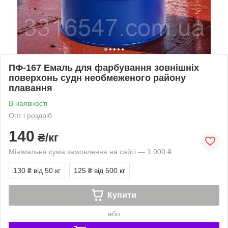
ПФ-167 Емаль для фарбування зовнішніх
поверхонь судн необмеженого району
плавання
В наявності
Опт і роздріб
140
₴/кг
Мінімальна сума замовлення на сайті — 1 000 ₴
130 ₴
від 50 кг
125 ₴
від 500 кг
Купити
або