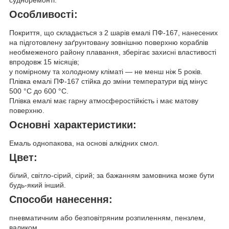
судноремонті.
Особливості:
Покриття, що складається з 2 шарів емалі ПФ-167, нанесених
на підготовлену заґрунтовану зовнішню поверхню кораблів
необмеженого району плавання, зберігає захисні властивості
впродовж 15 місяців;
у помірному та холодному кліматі — не менш ніж 5 років.
Плівка емалі ПФ-167 стійка до зміни температури від мінус
500 °C до 600 °C.
Плівка емалі має гарну атмосферостійкість і має матову
поверхню.
Основні характеристики:
Емаль однопакова, на основі алкідних смол.
Цвет:
білий, світло-сірий, сірий; за бажанням замовника може бути
будь-який інший.
Способи нанесення:
пневматичним або безповітряним розпиленням, пензлем,
валиком.