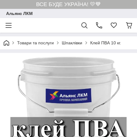
ВСЕ БУДЕ УКРАЇНА! 💛💙
Альянс ЛКМ
Товари та послуги
Шпаклівки
Клей ПВА 10 кг.