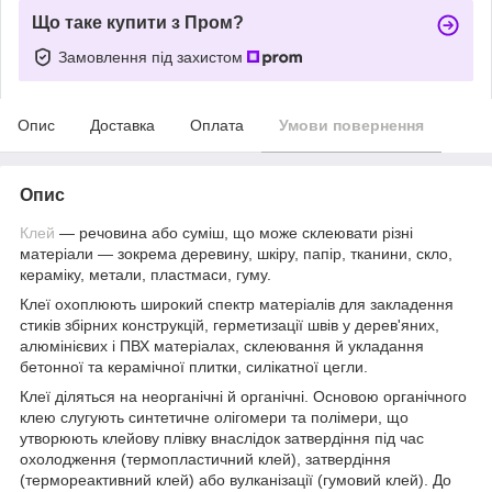
Що таке купити з Пром?
Замовлення під захистом
Опис
Доставка
Оплата
Умови повернення
Опис
Клей
— речовина або суміш, що може склеювати різні
матеріали — зокрема деревину, шкіру, папір, тканини, скло,
кераміку, метали, пластмаси, гуму.
Клеї охоплюють широкий спектр матеріалів для закладення
стиків збірних конструкцій, герметизації швів у дерев'яних,
алюмінієвих і ПВХ матеріалах, склеювання й укладання
бетонної та керамічної плитки, силікатної цегли.
Клеї діляться на неорганічні й органічні. Основою органічного
клею слугують синтетичне олігомери та полімери, що
утворюють клейову плівку внаслідок затвердіння під час
охолодження (термопластичний клей), затвердіння
(термореактивний клей) або вулканізації (гумовий клей). До