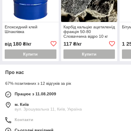
Епоксидний клей
Карбід кальцію ацетиленїд
Біту
Шпаклівка
фракція 50-80
Словаччина відро 10 кг
180
117
1 2
від
₴/кг
₴/кг
Купити
Купити
Про нас
67% позитивних з 12 відгуків за рік
Працює з 11.08.2009
м. Київ
вул. Зрошувальна 11, Київ, Україна
Контакти
Сьогодні вихідний