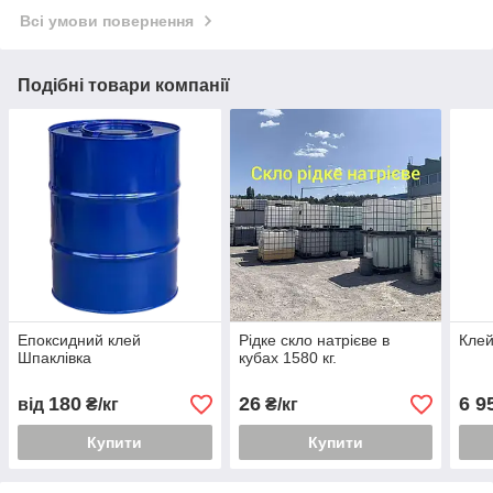
Всі умови повернення
Подібні товари компанії
Епоксидний клей
Рідке скло натрієве в
Клей
Шпаклівка
кубах 1580 кг.
180
26
6 9
від
₴/кг
₴/кг
Купити
Купити