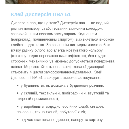
Клей Дисперсія ПВА 51
Дисперсія пва, що це таке? Дисперсія пва — це водний
розчин полімеру, стабілізований захисним колоїдом,
зазвичай іншим високомолекулярним з'єднанням
(наприклад, полівініловим спиртом), вирізняється високою
клейкою здатністю. За зовнішнім виглядом являє собою
в'язку рідину білого або злегка жовтуватого кольору
(жовтину надає переважно пластифікатор), без грудок і
сторонніх механічних увімкнень; допускається поверхнева
плівка. Морозостійкість непластифікованої дисперсії
становить 4 цикли заморожування-відтавання. Клей
Дисперсія ПВА 51 знаходить широке застосування:
у будівництві, як домішка в будівельні розчини;
у скляній, текстильній, поліграфічній, взуттєвій та
шкіряній промисловості;
у виробництві вододисперсійних фарб, сигарет,
паковань, техно-тканей, побутової хімії;
під час склеювання дерева, паперу та картону.