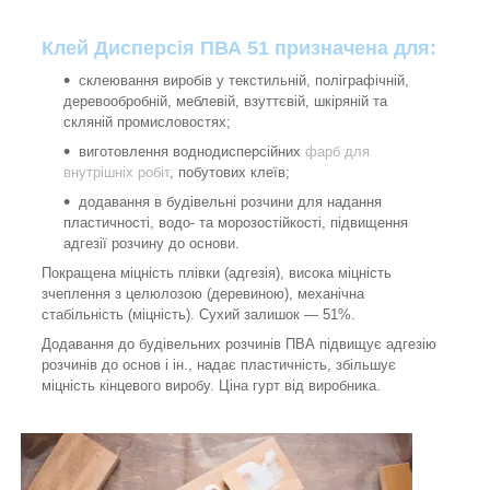
Клей Дисперсія ПВА 51 призначена для:
склеювання виробів у текстильній, поліграфічній,
деревообробній, меблевій, взуттєвій, шкіряній та
скляній промисловостях;
виготовлення воднодисперсійних
фарб для
внутрішніх робіт
, побутових клеїв;
додавання в будівельні розчини для надання
пластичності, водо- та морозостійкості, підвищення
адгезії розчину до основи.
Покращена міцність плівки (адгезія), висока міцність
зчеплення з целюлозою (деревиною), механічна
стабільність (міцність). Сухий залишок — 51%.
Додавання до будівельних розчинів ПВА підвищує адгезію
розчинів до основ і ін., надає пластичність, збільшує
міцність кінцевого виробу. Ціна гурт від виробника.