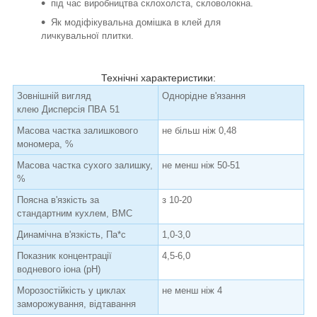
під час виробництва склохолста, скловолокна.
Як модіфікувальна домішка в клей для
личкувальної плитки.
Технічні характеристики:
Зовнішній вигляд
Однорідне в'язання
клею Дисперсія ПВА 51
Масова частка залишкового
не більш ніж 0,48
мономера, %
Масова частка сухого залишку,
не менш ніж 50-51
%
Поясна в'язкість за
з 10-20
стандартним кухлем, ВМС
Динамічна в'язкість, Па*с
1,0-3,0
Показник концентрації
4,5-6,0
водневого іона (рН)
Морозостійкість у циклах
не менш ніж 4
заморожування, відтавання