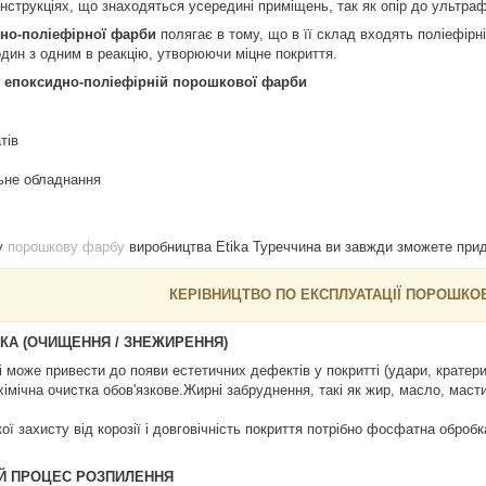
нструкціях, що знаходяться усередині приміщень, так як опір до ультра
дно-поліефірної фарби
полягає в тому, що в її склад входять поліефірн
один з одним в реакцію, утворюючи міцне покриття.
 епоксидно-поліефірній порошкової фарби
тів
ьне обладнання
у
порошкову фарбу
виробництва Etika Туреччина ви завжди зможете прид
КЕРІВНИЦТВО ПО ЕКСПЛУАТАЦІЇ ПОРОШКО
КА (ОЧИЩЕННЯ / ЗНЕЖИРЕННЯ)
 може привести до появи естетичних дефектів у покритті (удари, кратери 
мічна очистка обов'язкове.Жирні забруднення, такі як жир, масло, мастил
ої захисту від корозії і довговічність покриття потрібно фосфатна оброб
Й ПРОЦЕС РОЗПИЛЕННЯ