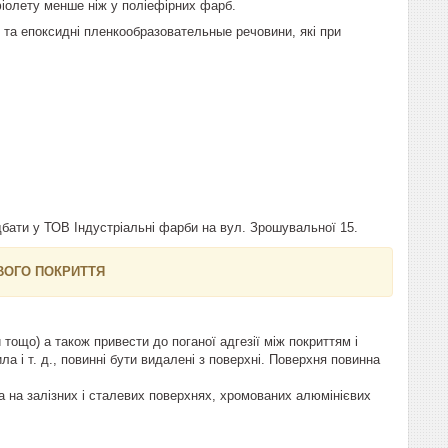
фіолету менше ніж у поліефірних фарб.
і та епоксидні пленкообразовательные речовини, які при
бати у ТОВ Індустріальні фарби на вул. Зрошувальної 15.
ВОГО ПОКРИТТЯ
тощо) а також привести до поганої адгезії між покриттям і
а і т. д., повинні бути видалені з поверхні. Поверхня повинна
ка на залізних і сталевих поверхнях, хромованих алюмінієвих