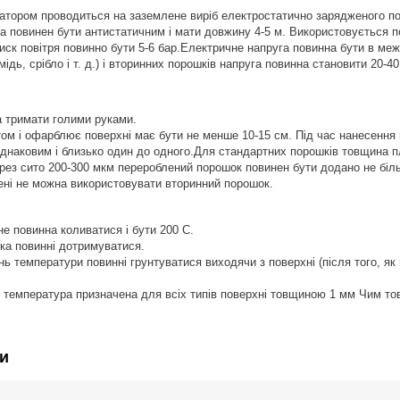
атором проводиться на заземлене виріб електростатично зарядженого п
 повинен бути антистатичним і мати довжину 4-5 м. Використовується по
тиск повітря повинно бути 5-6 бар.Електричне напруга повинна бути в меж
ідь, срібло і т. д.) і вторинних порошків напруга повинна становити 20-
 тримати голими руками.
том і офарблює поверхні має бути не менше 10-15 см. Під час нанесення
днаковим і близько один до одного.Для стандартних порошків товщина плі
рез сито 200-300 мкм перероблений порошок повинен бути додано не бі
ені не можна використовувати вторинний порошок.
не повинна коливатися і бути 200 С.
ка повинні дотримуватися.
нь температури повинні грунтуватися виходячи з поверхні (після того, як
 температура призначена для всіх типів поверхні товщиною 1 мм Чим то
и