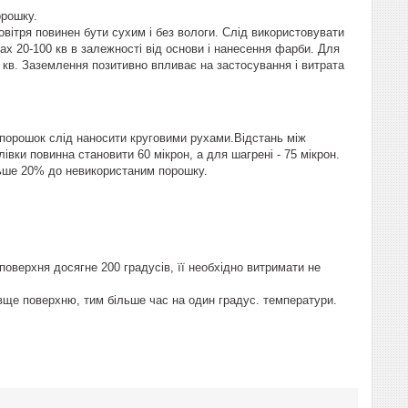
орошку.
вітря повинен бути сухим і без вологи. Слід використовувати
ах 20-100 кв в залежності від основи і нанесення фарби. Для
40 кв. Заземлення позитивно впливає на застосування і витрата
 порошок слід наносити круговими рухами.Відстань між
вки повинна становити 60 мікрон, а для шагрені - 75 мікрон.
льше 20% до невикористаним порошку.
 поверхня досягне 200 градусів, її необхідно витримати не
вще поверхню, тим більше час на один градус. температури.