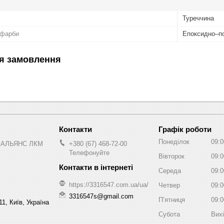
Туреччина
 фарби
Епоксидно–п
я замовлення
Графік роботи
Понеділок
09:0
 АЛЬЯНС ЛКМ
+380 (67) 468-72-00
Телефонуйте
Вівторок
09:0
Середа
09:0
https://3316547.com.ua/ua/
Четвер
09:0
3316547s@gmail.com
Пʼятниця
09:0
1, Київ, Україна
Субота
Вих