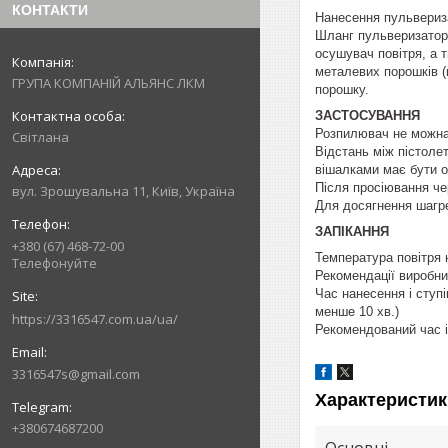
КОНТАКТИ
Нанесення пульвериз
Шланг пульверизатора
осушувач повітря, а 
металевих порошків (м
ГРУПА КОМПАНІЙ АЛЬЯНС ЛКМ
порошку.
ЗАСТОСУВАННЯ
Розпилювач не можна
Світлана
Відстань між пістоле
вішалками має бути о
Після просіювання че
вул. Зрошувальна 11, Київ, Україна
Для досягнення шагр
ЗАПІКАННЯ
+380 (67) 468-72-00
Температура повітря 
Телефонуйте
Рекомендації виробни
Час нанесення і ступі
менше 10 хв.)
https://3316547.com.ua/ua/
Рекомендований час і
3316547s@gmail.com
Характеристик
+380674687200
Основні