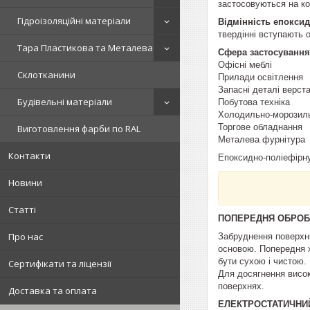
застосовуються на ко
Гідроізоляційні матеріали
Відмінність епокси
твердінні вступають 
Тара Пластикова та Металева
Сфера застосування
Офісні меблі
Склотканини
Прилади освітлення
Запасні деталі верста
Будівельні матеріали
Побутова техніка
Холодильно-морозил
Торгове обладнання
Виготовлення фарби по RAL
Металева фурнітура
Контакти
Епоксидно-поліефірн
Новини
Статті
ПОПЕРЕДНЯ ОБРОБ
Про нас
Забруднення поверхні
основою. Попередня хі
бути сухою і чистою.
Сертифікати та ліцензії
Для досягнення висок
поверхнях.
Доставка та оплата
ЕЛЕКТРОСТАТИЧНИ