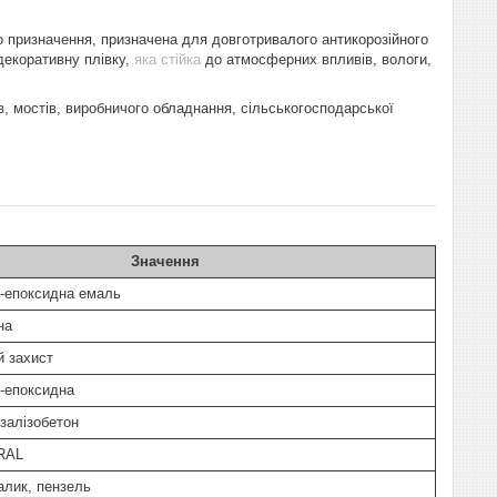
призначення, призначена для довготривалого антикорозійного
декоративну плівку,
яка стійка
до атмосферних впливів, вологи,
, мостів, виробничого обладнання, сільськогосподарської
Значення
-епоксидна емаль
на
й захист
-епоксидна
 залізобетон
 RAL
алик, пензель