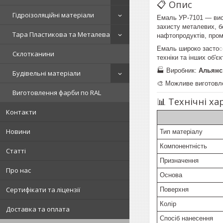
📋 Опис
Гідроізоляційні матеріали
Емаль УР-7101 — вис
захисту металевих, б
Тара Пластикова та Металева
нафтопродуктів, пром
Емаль широко засто
с
Склотканини
техніки та інших об'
🏭 Виробник:
Альянс
Будівельні матеріали
🎨 Можливе виготовл
Виготовлення фарби по RAL
📊 Технічні х
Контакти
Новини
Тип матеріалу
Компонентність
Статті
Призначення
Про нас
Основа
Сертифікати та ліцензії
Поверхня
Колір
Доставка та оплата
Спосіб нанесення