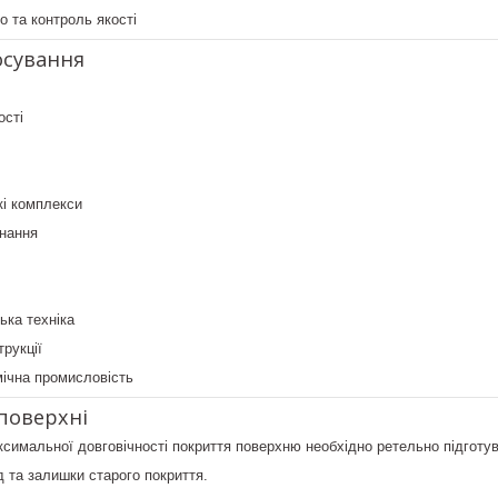
 та контроль якості
осування
ості
кі комплекси
нання
ька техніка
трукції
мічна промисловість
 поверхні
симальної довговічності покриття поверхню необхідно ретельно підготув
 та залишки старого покриття.