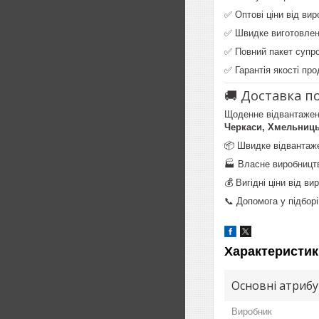
✅ Оптові ціни від вир
✅ Швидке виготовлен
✅ Повний пакет супро
✅ Гарантія якості про
🚚 Доставка по
Щоденне відвантаженн
Черкаси, Хмельницьк
📦 Швидке відвантаже
🏭 Власне виробниц
💰 Вигідні ціни від ви
📞 Допомога у підбор
Характеристик
Основні атриб
Виробник