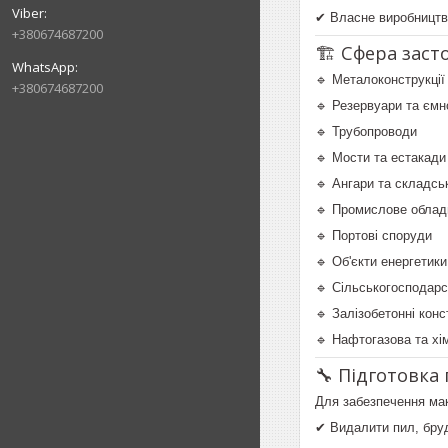
✔ Власне виробництво
+380674687200
🏗 Сфера заст
🔹 Металоконструкції
+380674687200
🔹 Резервуари та ємн
🔹 Трубопроводи
🔹 Мости та естакади
🔹 Ангари та складсь
🔹 Промислове облад
🔹 Портові споруди
🔹 Об'єкти енергетики
🔹 Сільськогосподарс
🔹 Залізобетонні конс
🔹 Нафтогазова та хі
🔧 Підготовка
Для забезпечення мак
✔ Видалити пил, бруд