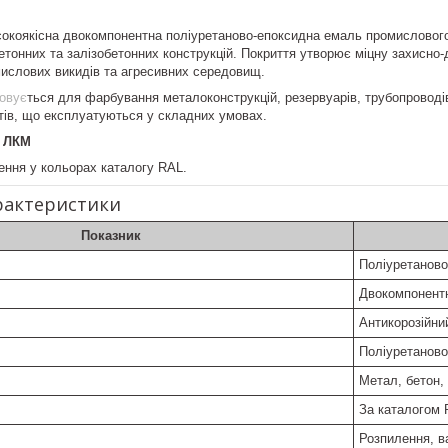
окоякісна двокомпонентна поліуретаново-епоксидна емаль промислового 
етонних та залізобетонних конструкцій. Покриття утворює міцну захисно-
ислових викидів та агресивних середовищ.
овує
ться для фарбування металоконструкцій, резервуарів, трубопроводів
єктів, що експлуатуються у складних умовах.
 ЛКМ
ення у кольорах каталогу RAL.
арактеристики
Показник
Поліуретаново
Двокомпонент
Антикорозійни
Поліуретаново
Метал, бетон,
За каталогом
Розпилення, в