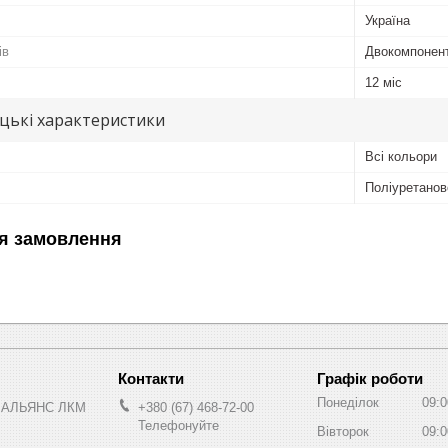
Україна
ів
Двокомпонен
12 міс
цькі характеристики
Всі кольори
Поліуретанов
я замовлення
Графік роботи
Понеділок
09:0
 АЛЬЯНС ЛКМ
+380 (67) 468-72-00
Телефонуйте
Вівторок
09:0