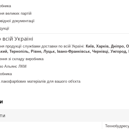
обника
ня великих партій
відної документації
дукції
 всій Україні
я продукції службами доставки по всій Україні:
Київ, Харків, Дніпро, 
ий, Тернопіль, Рівне, Луцьк, Івано-Франківськ, Чернівці, Ужгород,
ння зі складу виробника
тво Альянс ЛКМ
робника
і лакофарбових матеріалів для вашого об'єкта
и
ути
Технобудрес