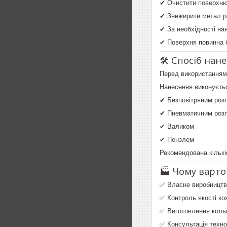
✔ Очистити поверхню в
✔ Знежирити метал р
✔ За необхідності нан
✔ Поверхня повинна 
🛠 Спосіб нан
Перед використанням
Нанесення виконуєть
✔ Безповітряним роз
✔ Пневматичним роз
✔ Валиком
✔ Пензлем
Рекомендована кількі
🏭 Чому варто
✅ Власне виробництв
✅ Контроль якості кож
✅ Виготовлення коль
✅ Консультація техн