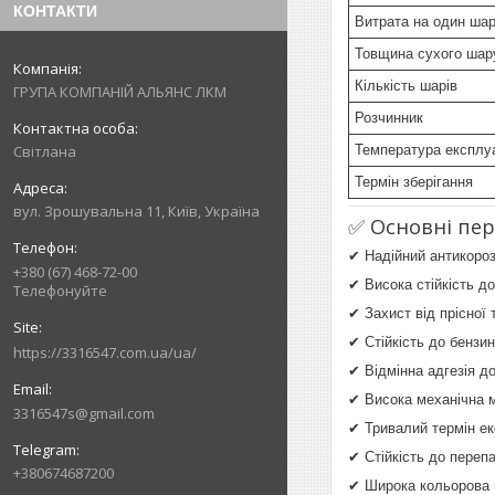
КОНТАКТИ
Витрата на один ша
Товщина сухого шар
Кількість шарів
ГРУПА КОМПАНІЙ АЛЬЯНС ЛКМ
Розчинник
Температура експлуа
Світлана
Термін зберігання
вул. Зрошувальна 11, Київ, Україна
✅ Основні пер
✔ Надійний антикороз
+380 (67) 468-72-00
✔ Висока стійкість д
Телефонуйте
✔ Захист від прісної 
✔ Стійкість до бензи
https://3316547.com.ua/ua/
✔ Відмінна адгезія д
✔ Висока механічна м
3316547s@gmail.com
✔ Тривалий термін ек
✔ Стійкість до переп
+380674687200
✔ Широка кольорова 