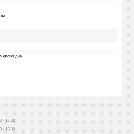
тна
о епоксидна
0
16:00
0
16:00