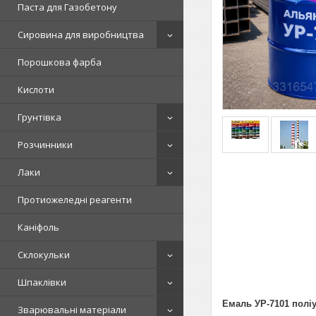
Паста для Газобетону
Сировина для виробництва
Порошкова фарба
Кислоти
Грунтівка
Розчинники
Лаки
Протиожеледні реагенти
Каніфоль
Склокульки
Шпаклівки
Емаль УР-7101 полі
Зварювальні матеріали