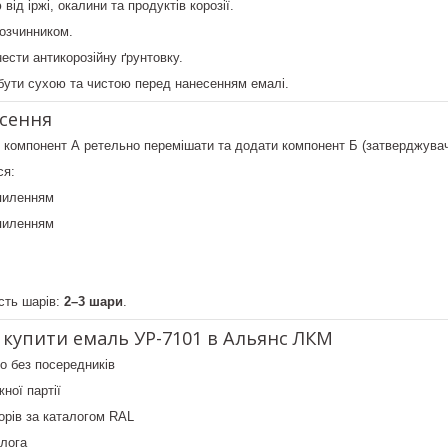
ід іржі, окалини та продуктів корозії.
озчинником.
ести антикорозійну ґрунтовку.
бути сухою та чистою перед нанесенням емалі.
есення
 компонент А ретельно перемішати та додати компонент Б (затверджувач
ся:
пиленням
пиленням
сть шарів:
2–3 шари
.
 купити емаль УР-7101 в Альянс ЛКМ
о без посередників
ної партії
орів за каталогом RAL
олога