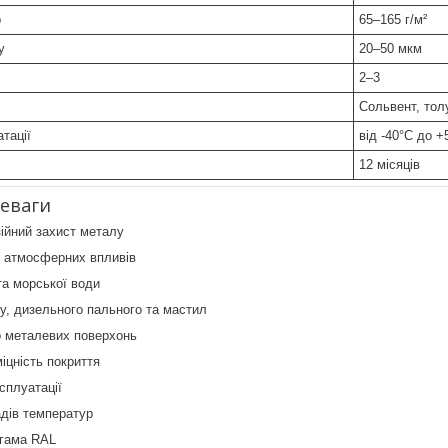
р
65–165 г/м²
у
20–50 мкм
2–3
Сольвент, тол
тації
від -40°С до +
12 місяців
еваги
ійний захист металу
о атмосферних впливів
та морської води
ну, дизельного пального та мастил
о металевих поверхонь
іцність покриття
сплуатації
адів температур
гама RAL