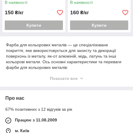
виробів та обладнання
В наявності
В наявності
купити Київ
150
160
₴/кг
₴/кг
Купити
Купити
Фарба для кольорових металів — це спеціалізоване
покриття, яке використовується для захисту та декорації
поверхонь із металу, як-от алюміній, мідь, латунь та інші
кольорові метали. Ось основні характеристики та переваги
фарби для кольорових металів:
Захист від корозії:
Фарба для кольорових металів
Показати все
створює захисний шар, що запобігає контакту металу з
вологою й повітрям, що зменшує ризик корозії й
утворення іржі.
Про нас
Стійкість до впливу елементів:
Ця фарба
зазвичай стійка до впливу сонця, дощу, снігу та інших
67% позитивних з 12 відгуків за рік
атмосферних умов, що робить її ідеальним вибором
для зовнішніх металевих конструкцій.
Працює з 11.08.2009
Довговічність:
Фарба для кольорових металів має
м. Київ
високий ступінь зносостійкості, забезпечуючи довгий