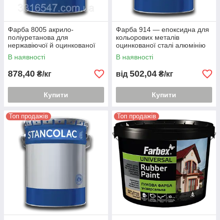
Фарба 8005 акрило-
Фарба 914 — епоксидна для
поліуретанова для
кольорових металів
нержавіючої й оцинкованої
оцинкованої сталі алюмінію
сталі алюмінію кольорових і
В наявності
В наявності
чорних металів
878,40
502,04
₴/кг
від
₴/кг
Купити
Купити
Топ продажів
Топ продажів