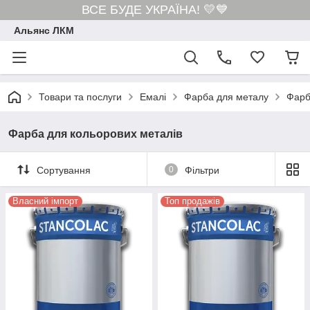
ВСЕ БУДЕ УКРАЇНА! 💛💙
Альянс ЛКМ
Товари та послуги
Емалі
Фарба для металу
Фарб
Фарба для кольорових металів
Сортування
0
Фільтри
Власний імпорт
Топ продажів