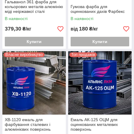
Гальванол 361 фарба для
кольорових металів алюмінію
Гумова фарба для
міді неіржавкої сталі
оцинкованих дахів Фарбекс
оцинкування
В наявності
В наявності
379,30
180
₴/кг
від
₴/кг
Купити
Купити
Власне виробництво
Топ продажів
ХВ-1120 емаль для
Емаль АК-125 ОЦМ для
фарбування сталевих і
оцинкованих металевих
алюмінієвих поверхонь
поверхонь