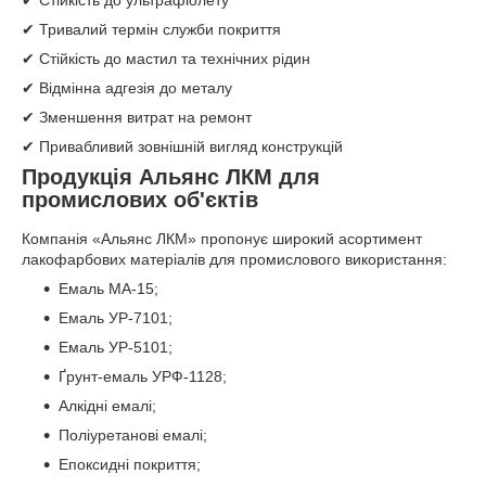
✔ Стійкість до ультрафіолету
✔ Тривалий термін служби покриття
✔ Стійкість до мастил та технічних рідин
✔ Відмінна адгезія до металу
✔ Зменшення витрат на ремонт
✔ Привабливий зовнішній вигляд конструкцій
Продукція Альянс ЛКМ для
промислових об'єктів
Компанія «Альянс ЛКМ» пропонує широкий асортимент
лакофарбових матеріалів для промислового використання:
Емаль МА-15;
Емаль УР-7101;
Емаль УР-5101;
Ґрунт-емаль УРФ-1128;
Алкідні емалі;
Поліуретанові емалі;
Епоксидні покриття;